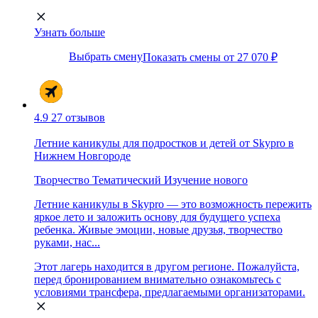
Узнать больше
Выбрать смену
Показать смены от 27 070 ₽
4.9
27 отзывов
Летние каникулы для подростков и детей от Skypro в
Нижнем Новгороде
Творчество
Тематический
Изучение нового
Летние каникулы в Skypro — это возможность пережить
яркое лето и заложить основу для будущего успеха
ребенка. Живые эмоции, новые друзья, творчество
руками, нас...
Этот лагерь находится в другом регионе. Пожалуйста,
перед бронированием внимательно ознакомьтесь с
условиями трансфера, предлагаемыми организаторами.