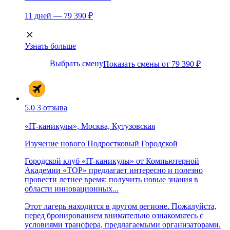
11 дней — 79 390 ₽
Узнать больше
Выбрать смену
Показать смены от 79 390 ₽
5.0
3 отзыва
«IT-каникулы», Москва, Кутузовская
Изучение нового
Подростковый
Городской
Городской клуб «IT-каникулы» от Компьютерной
Академии «ТОР» предлагает интересно и полезно
провести летнее время: получить новые знания в
области инновационных...
Этот лагерь находится в другом регионе. Пожалуйста,
перед бронированием внимательно ознакомьтесь с
условиями трансфера, предлагаемыми организаторами.