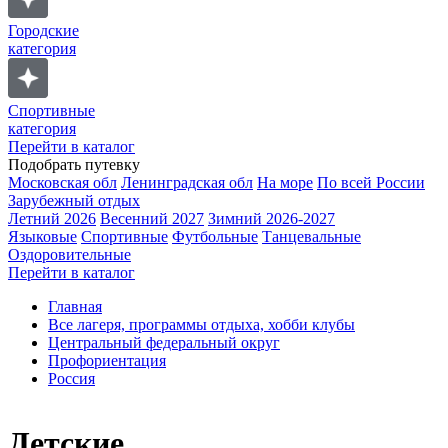
Городские
категория
Спортивные
категория
Перейти в каталог
Подобрать путевку
Московская обл
Ленинградская обл
На море
По всей России
Зарубежный отдых
Летний 2026
Весенний 2027
Зимний 2026-2027
Языковые
Спортивные
Футбольные
Танцевальные
Оздоровительные
Перейти в каталог
Главная
Все лагеря, программы отдыха, хобби клубы
Центральный федеральный округ
Профориентация
Россия
Детские