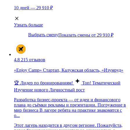
10 дней — 29 910 ₽
Узнать больше
Выбрать смену
Показать смены от 29 910 ₽
4.8
215 отзывов
«Enjoy Camp» Стартап, Калужская область, «Изумруд»
🏆 Лидер по бронированиям!
Топ!
Тематический
Изучение нового
Личностный рост
Разработка бизнес-проекта — от идеи и финансового
плана до съёмки рекламы и презентации. Погружение в
мир бизнеса В лагере ребята на практике знакомятся с
о...
Этот лагерь находится в другом регионе. Пожалуйста,