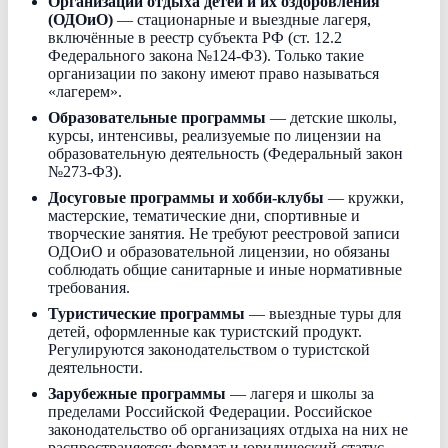
Организации отдыха детей и их оздоровления
(ОДОиО)
— стационарные и выездные лагеря,
включённые в реестр субъекта РФ (ст. 12.2
Федерального закона №124-ФЗ). Только такие
организации по закону имеют право называться
«лагерем».
Образовательные программы
— детские школы,
курсы, интенсивы, реализуемые по лицензии на
образовательную деятельность (Федеральный закон
№273-ФЗ).
Досуговые программы и хобби-клубы
— кружки,
мастерские, тематические дни, спортивные и
творческие занятия. Не требуют реестровой записи
ОДОиО и образовательной лицензии, но обязаны
соблюдать общие санитарные и иные нормативные
требования.
Туристические программы
— выездные туры для
детей, оформленные как туристский продукт.
Регулируются законодательством о туристской
деятельности.
Зарубежные программы
— лагеря и школы за
пределами Российской Федерации. Российское
законодательство об организациях отдыха на них не
распространяется; формат и юридический статус