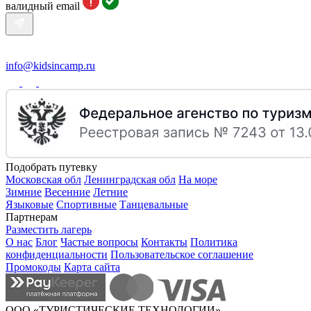
валидный email
info@kidsincamp.ru
Подобрать путевку
Московская обл
Ленинградская обл
На море
Зимние
Весенние
Летние
Языковые
Спортивные
Танцевальные
Партнерам
Разместить лагерь
О нас
Блог
Частые вопросы
Контакты
Политика
конфиденциальности
Пользовательское соглашение
Промокоды
Карта сайта
ООО «ТУРИСТИЧЕСКИЕ ТЕХНОЛОГИИ»