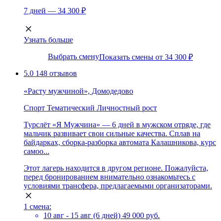
7 дней — 34 300 ₽
Узнать больше
Выбрать смену
Показать смены от 34 300 ₽
5.0
148 отзывов
«Расту мужчиной», Домодедово
Спорт
Тематический
Личностный рост
Турслёт «Я Мужчина» — 6 дней в мужском отряде, где
мальчик развивает свои сильные качества. Сплав на
байдарках, сборка-разборка автомата Калашникова, курс
самоо...
Этот лагерь находится в другом регионе. Пожалуйста,
перед бронированием внимательно ознакомьтесь с
условиями трансфера, предлагаемыми организаторами.
1 смена:
10 авг - 15 авг (6 дней)
49 000 руб.