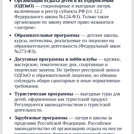
Организации отдыха детей и их оздоровления
(ОДОиО)
— стационарные и выездные лагеря,
включённые в реестр субъекта РФ (ст. 12.2
Федерального закона №124-ФЗ). Только такие
организации по закону имеют право называться
«лагерем».
Образовательные программы
— детские школы,
курсы, интенсивы, реализуемые по лицензии на
образовательную деятельность (Федеральный закон
№273-ФЗ).
Досуговые программы и хобби-клубы
— кружки,
мастерские, тематические дни, спортивные и
творческие занятия. Не требуют реестровой записи
ОДОиО и образовательной лицензии, но обязаны
соблюдать общие санитарные и иные нормативные
требования.
Туристические программы
— выездные туры для
детей, оформленные как туристский продукт.
Регулируются законодательством о туристской
деятельности.
Зарубежные программы
— лагеря и школы за
пределами Российской Федерации. Российское
законодательство об организациях отдыха на них не
распространяется; формат и юридический статус