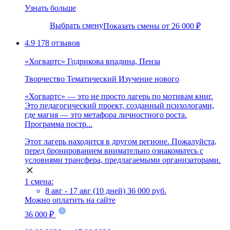
Узнать больше
Выбрать смену
Показать смены от 26 000 ₽
4.9
178 отзывов
«Хогвартс» Годрикова впадина, Пенза
Творчество
Тематический
Изучение нового
«Хогвартс» — это не просто лагерь по мотивам книг.
Это педагогический проект, созданный психологами,
где магия — это метафора личностного роста.
Программа постр...
Этот лагерь находится в другом регионе. Пожалуйста,
перед бронированием внимательно ознакомьтесь с
условиями трансфера, предлагаемыми организаторами.
1 смена:
8 авг - 17 авг (10 дней)
36 000 руб.
Можно оплатить на сайте
36 000 ₽