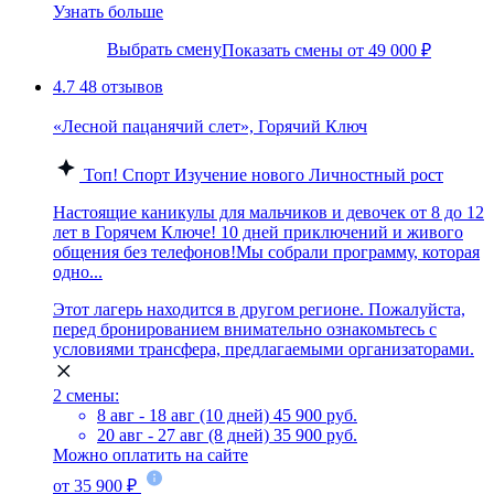
Узнать больше
Выбрать смену
Показать смены от 49 000 ₽
4.7
48 отзывов
«Лесной пацанячий слет», Горячий Ключ
Топ!
Спорт
Изучение нового
Личностный рост
Настоящие каникулы для мальчиков и девочек от 8 до 12
лет в Горячем Ключе! 10 дней приключений и живого
общения без телефонов!Мы собрали программу, которая
одно...
Этот лагерь находится в другом регионе. Пожалуйста,
перед бронированием внимательно ознакомьтесь с
условиями трансфера, предлагаемыми организаторами.
2 смены:
8 авг - 18 авг (10 дней)
45 900 руб.
20 авг - 27 авг (8 дней)
35 900 руб.
Можно оплатить на сайте
от 35 900 ₽