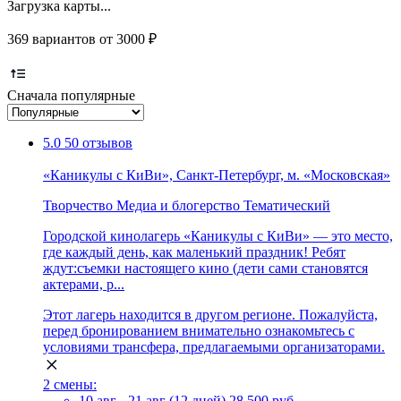
Загрузка карты...
369 вариантов от 3000 ₽
Сначала популярные
5.0
50 отзывов
«Каникулы с КиВи», Санкт-Петербург, м. «Московская»
Творчество
Медиа и блогерство
Тематический
Городской кинолагерь «Каникулы с КиВи» — это место,
где каждый день, как маленький праздник! Ребят
ждут:съемки настоящего кино (дети сами становятся
актерами, р...
Этот лагерь находится в другом регионе. Пожалуйста,
перед бронированием внимательно ознакомьтесь с
условиями трансфера, предлагаемыми организаторами.
2 смены:
10 авг - 21 авг (12 дней)
28 500 руб.