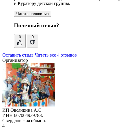
и Куратору детской группы
.
Читать полностью
Полезный отзыв?
0
0
Оставить отзыв
Читать все 4 отзывов
Организатор
ИП Овсянкина А.С.
ИНН 667004939783,
Свердловская область
4