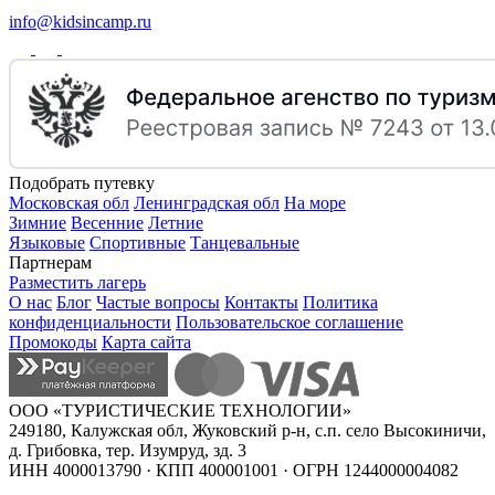
info@kidsincamp.ru
Подобрать путевку
Московская обл
Ленинградская обл
На море
Зимние
Весенние
Летние
Языковые
Спортивные
Танцевальные
Партнерам
Разместить лагерь
О нас
Блог
Частые вопросы
Контакты
Политика
конфиденциальности
Пользовательское соглашение
Промокоды
Карта сайта
ООО «ТУРИСТИЧЕСКИЕ ТЕХНОЛОГИИ»
249180, Калужская обл, Жуковский р-н, с.п. село Высокиничи,
д. Грибовка, тер. Изумруд, зд. 3
ИНН 4000013790 · КПП 400001001 · ОГРН 1244000004082