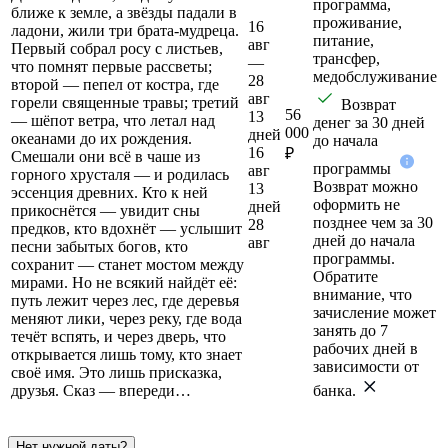
программа,
ближе к земле, а звёзды падали в
проживание,
16
ладони, жили три брата‑мудреца.
питание,
авг
Первый собрал росу с листьев,
трансфер,
—
что помнят первые рассветы;
медобслуживание
28
второй — пепел от костра, где
авг
горели священные травы; третий
Возврат
56
13
— шёпот ветра, что летал над
денег за 30 дней
000
дней
океанами до их рождения.
до начала
16
₽
Смешали они всё в чаше из
программы
авг
горного хрусталя — и родилась
Возврат можно
13
эссенция древних. Кто к ней
оформить не
дней
прикоснётся — увидит сны
позднее чем за 30
28
предков, кто вдохнёт — услышит
дней до начала
авг
песни забытых богов, кто
программы.
сохранит — станет мостом между
Обратите
мирами. Но не всякий найдёт её:
внимание, что
путь лежит через лес, где деревья
зачисление может
меняют лики, через реку, где вода
занять до 7
течёт вспять, и через дверь, что
рабочих дней в
открывается лишь тому, кто знает
зависимости от
своё имя. Это лишь присказка,
друзья. Сказ — впереди…
банка.
Нет нужной даты?