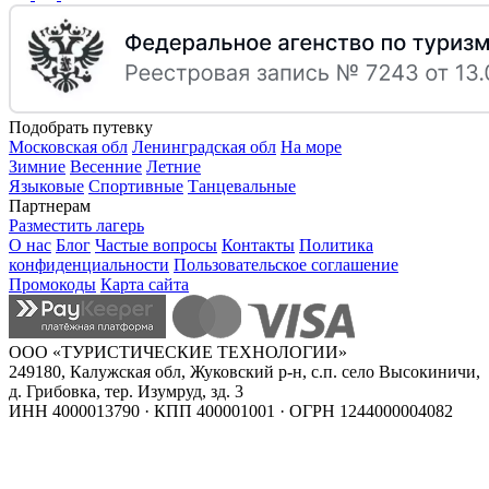
Подобрать путевку
Московская обл
Ленинградская обл
На море
Зимние
Весенние
Летние
Языковые
Спортивные
Танцевальные
Партнерам
Разместить лагерь
О нас
Блог
Частые вопросы
Контакты
Политика
конфиденциальности
Пользовательское соглашение
Промокоды
Карта сайта
ООО «ТУРИСТИЧЕСКИЕ ТЕХНОЛОГИИ»
249180, Калужская обл, Жуковский р-н, с.п. село Высокиничи,
д. Грибовка, тер. Изумруд, зд. 3
ИНН 4000013790 · КПП 400001001 · ОГРН 1244000004082