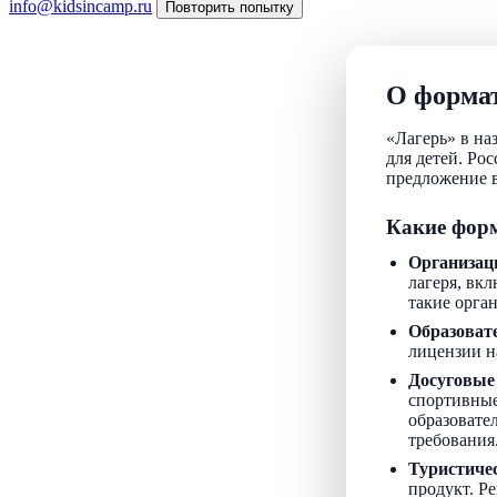
info@kidsincamp.ru
Повторить попытку
О формат
«Лагерь» в на
для детей. Ро
предложение в
Какие форм
Организац
лагеря, вкл
такие орга
Образоват
лицензии н
Досуговые
спортивные
образовате
требования
Туристиче
продукт. Р