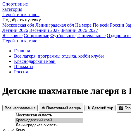
Спортивные
категория
Перейти в каталог
Подобрать путевку
Московская обл
Ленинградская обл
На море
По всей России
За
Летний 2026
Весенний 2027
Зимний 2026-2027
Языковые
Спортивные
Футбольные
Танцевальные
Оздоровите
Перейти в каталог
Главная
Все лагеря, программы отдыха, хобби клубы
Краснодарский край
Шахматы
Россия
Детские шахматные лагеря в 
Все направления
⛺ Палаточный лагерь
🧳 Детский тур
🏙️ Го
Куда?