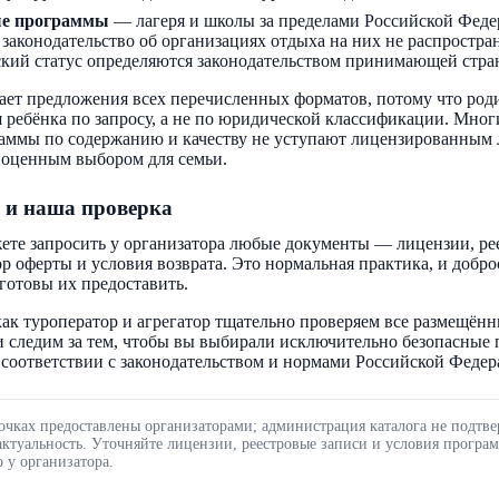
ые программы
— лагеря и школы за пределами Российской Феде
 законодательство об организациях отдыха на них не распростра
кий статус определяются законодательством принимающей стра
ает предложения всех перечисленных форматов, потому что род
 ребёнка по запросу, а не по юридической классификации. Мног
аммы по содержанию и качеству не уступают лицензированным 
ноценным выбором для семьи.
 и наша проверка
ете запросить у организатора любые документы — лицензии, ре
ор оферты и условия возврата. Это нормальная практика, и добр
готовы их предоставить.
ак туроператор и агрегатор тщательно проверяем все размещённ
 следим за тем, чтобы вы выбирали исключительно безопасные
соответствии с законодательством и нормами Российской Федер
очках предоставлены организаторами; администрация каталога не подтве
актуальность. Уточняйте лицензии, реестровые записи и условия програ
 у организатора.