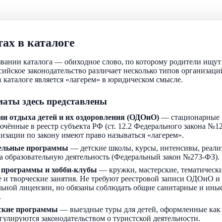
ах в каталоге
звании каталога — обиходное слово, по которому родители ищу
ссийское законодательство различает несколько типов организаци
 каталоге является «лагерем» в юридическом смысле.
аты здесь представлены
ии отдыха детей и их оздоровления (ОДОиО)
— стационарные 
ючённые в реестр субъекта РФ (ст. 12.2 Федерального закона №1
низации по закону имеют право называться «лагерем».
ельные программы
— детские школы, курсы, интенсивы, реали
а образовательную деятельность (Федеральный закон №273-ФЗ).
 программы и хобби-клубы
— кружки, мастерские, тематически
 и творческие занятия. Не требуют реестровой записи ОДОиО и
льной лицензии, но обязаны соблюдать общие санитарные и ин
.
ские программы
— выездные туры для детей, оформленные как
егулируются законодательством о туристской деятельности.