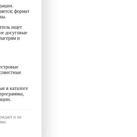
рации.
няется; формат
ны.
итель ищет
ие досуговые
лагерям и
естровые
осовестные
ые в каталоге
 программы,
ации.
рждает и не
ммы