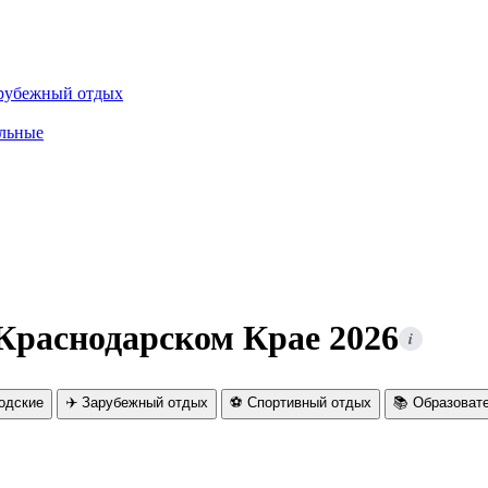
рубежный отдых
льные
Краснодарском Крае 2026
i
родские
✈️ Зарубежный отдых
⚽ Спортивный отдых
📚 Образоват