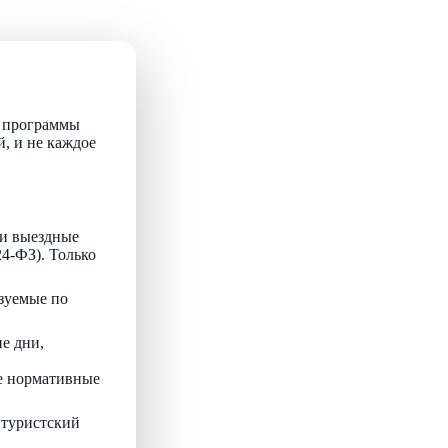
т программы
й, и не каждое
и выездные
24-ФЗ). Только
зуемые по
е дни,
ые нормативные
 туристский