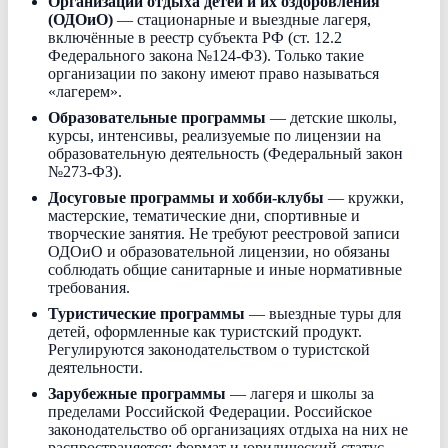
Организации отдыха детей и их оздоровления
(ОДОиО)
— стационарные и выездные лагеря,
включённые в реестр субъекта РФ (ст. 12.2
Федерального закона №124-ФЗ). Только такие
организации по закону имеют право называться
«лагерем».
Образовательные программы
— детские школы,
курсы, интенсивы, реализуемые по лицензии на
образовательную деятельность (Федеральный закон
№273-ФЗ).
Досуговые программы и хобби-клубы
— кружки,
мастерские, тематические дни, спортивные и
творческие занятия. Не требуют реестровой записи
ОДОиО и образовательной лицензии, но обязаны
соблюдать общие санитарные и иные нормативные
требования.
Туристические программы
— выездные туры для
детей, оформленные как туристский продукт.
Регулируются законодательством о туристской
деятельности.
Зарубежные программы
— лагеря и школы за
пределами Российской Федерации. Российское
законодательство об организациях отдыха на них не
распространяется; формат и юридический статус