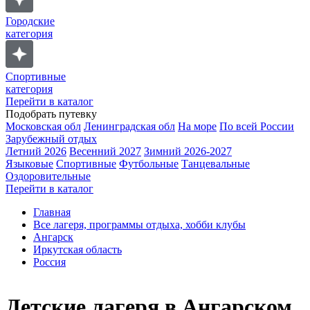
Городские
категория
Спортивные
категория
Перейти в каталог
Подобрать путевку
Московская обл
Ленинградская обл
На море
По всей России
Зарубежный отдых
Летний 2026
Весенний 2027
Зимний 2026-2027
Языковые
Спортивные
Футбольные
Танцевальные
Оздоровительные
Перейти в каталог
Главная
Все лагеря, программы отдыха, хобби клубы
Ангарск
Иркутская область
Россия
Детские лагеря в Ангарском