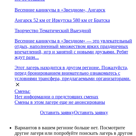
Весенние каникулы в «Звездном», Ангарск
Ангарск
52 км от Иркутска
580 км от Братска
Творчество
Тематический
Выездной
Весенние каникулы в «Звездном» — это увлекательный
отдых, наполненный множеством ярких праздничных
впечатлений, игр и занятий с новыми друзьями. Ребят
ждут разн...
Этот лагерь находится в другом регионе. Пожалуйста,
перед бронированием внимательно ознакомьтесь с
условиями трансфера, предлагаемыми организаторами.
Смены:
Нет информации о предстоящих сменах
Смены в этом лагере еще не анонсированы
Оставить заявку
Оставить заявку
Вариантов в вашем регионе больше нет. Посмотрите
другие лагеря или попробуйте поискать лагерь в другом