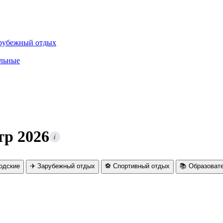
рубежный отдых
льные
тр 2026
i
родские
✈️ Зарубежный отдых
⚽ Спортивный отдых
📚 Образоват