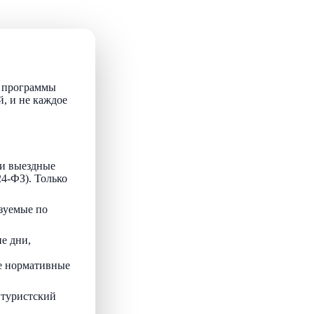
т программы
й, и не каждое
и выездные
24-ФЗ). Только
зуемые по
е дни,
ые нормативные
 туристский