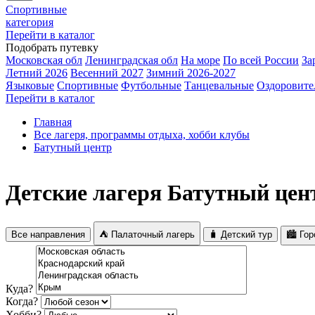
Спортивные
категория
Перейти в каталог
Подобрать путевку
Московская обл
Ленинградская обл
На море
По всей России
За
Летний 2026
Весенний 2027
Зимний 2026-2027
Языковые
Спортивные
Футбольные
Танцевальные
Оздоровите
Перейти в каталог
Главная
Все лагеря, программы отдыха, хобби клубы
Батутный центр
Детские лагеря Батутный цен
Все направления
⛺ Палаточный лагерь
🧳 Детский тур
🏙️ Го
Куда?
Когда?
Хобби?