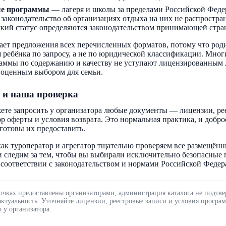
ые программы
— лагеря и школы за пределами Российской Феде
 законодательство об организациях отдыха на них не распростра
кий статус определяются законодательством принимающей стра
ает предложения всех перечисленных форматов, потому что род
 ребёнка по запросу, а не по юридической классификации. Мног
аммы по содержанию и качеству не уступают лицензированным 
ноценным выбором для семьи.
 и наша проверка
ете запросить у организатора любые документы — лицензии, ре
ор оферты и условия возврата. Это нормальная практика, и добр
готовы их предоставить.
ак туроператор и агрегатор тщательно проверяем все размещённ
 следим за тем, чтобы вы выбирали исключительно безопасные
соответствии с законодательством и нормами Российской Федер
очках предоставлены организаторами; администрация каталога не подтве
актуальность. Уточняйте лицензии, реестровые записи и условия програ
 у организатора.