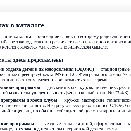
ах в каталоге
звании каталога — обиходное слово, по которому родители ищу
ссийское законодательство различает несколько типов организаци
 каталоге является «лагерем» в юридическом смысле.
аты здесь представлены
ии отдыха детей и их оздоровления (ОДОиО)
— стационарные 
ючённые в реестр субъекта РФ (ст. 12.2 Федерального закона №1
низации по закону имеют право называться «лагерем».
ельные программы
— детские школы, курсы, интенсивы, реали
а образовательную деятельность (Федеральный закон №273-ФЗ).
 программы и хобби-клубы
— кружки, мастерские, тематически
 и творческие занятия. Не требуют реестровой записи ОДОиО и
льной лицензии, но обязаны соблюдать общие санитарные и ин
.
ские программы
— выездные туры для детей, оформленные как
егулируются законодательством о туристской деятельности.