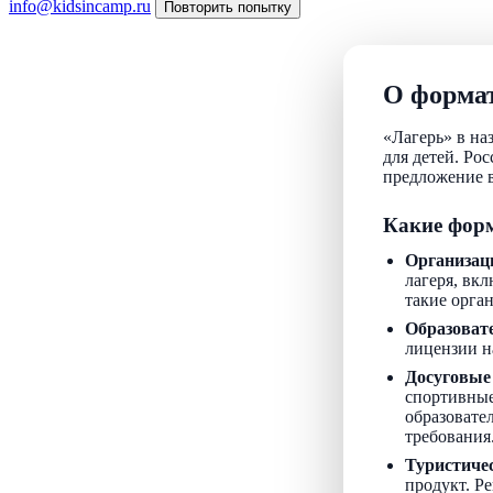
info@kidsincamp.ru
Повторить попытку
О формат
«Лагерь» в на
для детей. Ро
предложение в
Какие форм
Организац
лагеря, вкл
такие орга
Образоват
лицензии н
Досуговые
спортивные
образовате
требования
Туристиче
продукт. Р