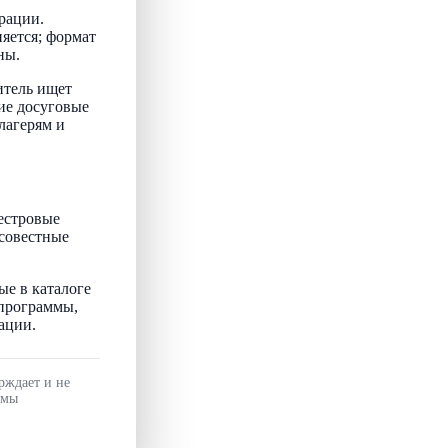
рации.
няется; формат
ны.
итель ищет
ие досуговые
лагерям и
естровые
осовестные
ые в каталоге
 программы,
ации.
рждает и не
ммы