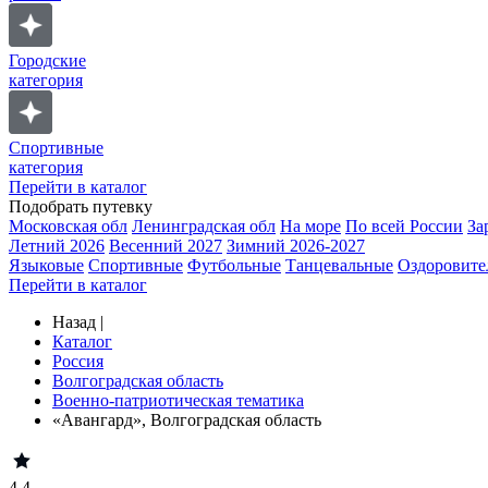
Городские
категория
Спортивные
категория
Перейти в каталог
Подобрать путевку
Московская обл
Ленинградская обл
На море
По всей России
За
Летний 2026
Весенний 2027
Зимний 2026-2027
Языковые
Спортивные
Футбольные
Танцевальные
Оздоровите
Перейти в каталог
Назад
|
Каталог
Россия
Волгоградская область
Военно-патриотическая тематика
«Авангард», Волгоградская область
4.4