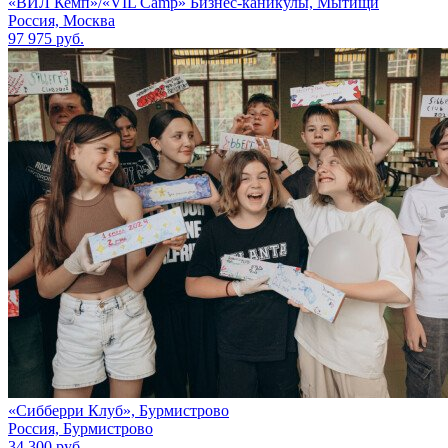
«ВИЛ Кемп»/«VIL Camp» Бизнес-каникулы, Мытищи
Россия, Москва
97 975 руб.
«Сибберри Клуб», Бурмистрово
Россия, Бурмистрово
34 300 руб.