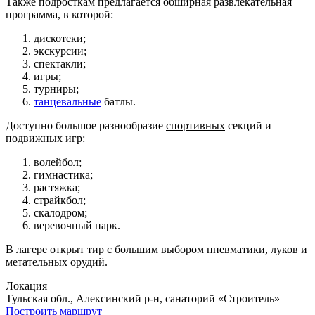
Также подросткам предлагается обширная развлекательная
программа, в которой:
дискотеки;
экскурсии;
спектакли;
игры;
турниры;
танцевальные
батлы.
Доступно большое разнообразие
спортивных
секций и
подвижных игр:
волейбол;
гимнастика;
растяжка;
страйкбол;
скалодром;
веревочный парк.
В лагере открыт тир с большим выбором пневматики, луков и
метательных орудий.
Локация
Тульская обл., Алексинский р-н, санаторий «Строитель»
Построить маршрут