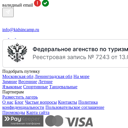
валидный email
info@kidsincamp.ru
Подобрать путевку
Московская обл
Ленинградская обл
На море
Зимние
Весенние
Летние
Языковые
Спортивные
Танцевальные
Партнерам
Разместить лагерь
О нас
Блог
Частые вопросы
Контакты
Политика
конфиденциальности
Пользовательское соглашение
Промокоды
Карта сайта