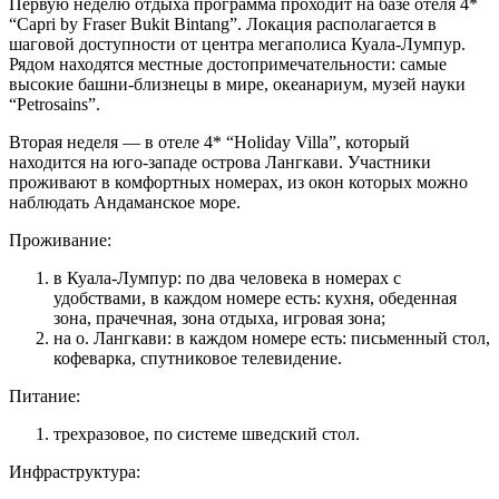
Первую неделю отдыха программа проходит на базе отеля 4*
“Capri by Fraser Bukit Bintang”. Локация располагается в
шаговой доступности от центра мегаполиса Куала-Лумпур.
Рядом находятся местные достопримечательности: самые
высокие башни-близнецы в мире, океанариум, музей науки
“Petrosains”.
Вторая неделя — в отеле 4* “Holiday Villa”, который
находится на юго-западе острова Лангкави. Участники
проживают в комфортных номерах, из окон которых можно
наблюдать Андаманское море.
Проживание:
в Куала-Лумпур: по два человека в номерах с
удобствами, в каждом номере есть: кухня, обеденная
зона, прачечная, зона отдыха, игровая зона;
на о. Лангкави: в каждом номере есть: письменный стол,
кофеварка, спутниковое телевидение.
Питание:
трехразовое, по системе шведский стол.
Инфраструктура: