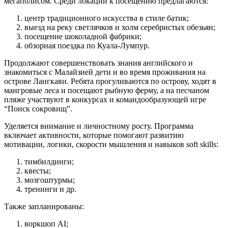
мегаполисом. Среди локаций к посещению предлагаются:
центр традиционного искусства в стиле батик;
выезд на реку светлячков и холм серебристых обезьян;
посещение шоколадной фабрики;
обзорная поездка по Куала-Лумпур.
Продолжают совершенствовать знания английского и
знакомиться с Малайзией дети и во время проживания на
острове Лангкави. Ребята прогуливаются по острову, ходят в
мангровые леса и посещают рыбную ферму, а на песчаном
пляже участвуют в конкурсах и командообразующей игре
“Поиск сокровищ”.
Уделяется внимание и личностному росту. Программа
включает активности, которые помогают развитию
мотивации, логики, скорости мышления и навыков soft skills:
тимбилдинги;
квесты;
мозгоштурмы;
тренинги и др.
Также запланированы:
воркшоп AI;