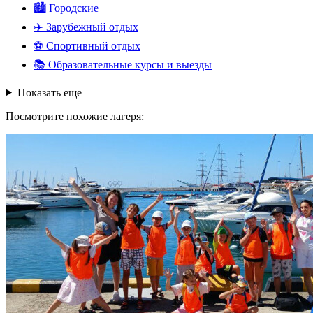
🏙️
Городские
✈️
Зарубежный отдых
⚽
Спортивный отдых
📚
Образовательные курсы и выезды
Показать еще
Посмотрите похожие лагеря: