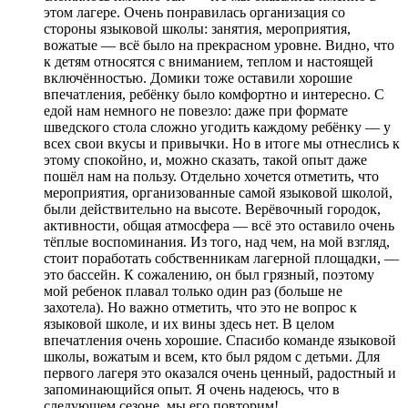
этом лагере. Очень понравилась организация со
стороны языковой школы:
занятия
, мероприятия,
вожатые — всё было на прекрасном уровне
. Видно, что
к детям относятся с вниманием, теплом и настоящей
включённостью. Домики тоже оставили хорошие
впечатления, ребёнку было комфортно и интересно.
С
едой нам немного не повезло
: даже при формате
шведского стола сложно угодить каждому ребёнку — у
всех свои вкусы и привычки. Но в итоге мы отнеслись к
этому спокойно, и, можно сказать, такой опыт даже
пошёл нам на пользу. Отдельно хочется отметить, что
мероприятия, организованные самой языковой школой,
были действительно на высоте. Верёвочный городок,
активности
, общая атмосфера — всё это оставило очень
тёплые воспоминания. Из того, над чем, на мой взгляд,
стоит поработать собственникам лагерной площадки,
—
это бассейн
. К сожалению, он был грязный, поэтому
мой ребенок плавал только один раз (больше не
захотела). Но важно отметить, что это не вопрос к
языковой школе, и их вины здесь нет. В целом
впечатления очень хорошие. Спасибо команде языковой
школы, вожатым и всем,
кто был рядом с детьми
. Для
первого лагеря это оказался очень ценный, радостный и
запоминающийся опыт. Я очень надеюсь, что в
следующем сезоне, мы его повторим!