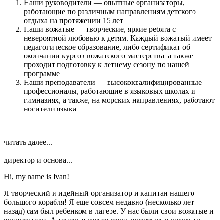
Наши руководители — опытные организаторы,
работающие по различным направлениям детского
отдыха на протяжении 15 лет
Наши вожатые — творческие, яркие ребята с
невероятной любовью к детям. Каждый вожатый имеет
педагогическое образование, либо сертификат об
окончании курсов вожатского мастерства, а также
проходит подготовку к летнему сезону по нашей
программе
Наши преподаватели — высококвалифицированные
профессионалы, работающие в языковых школах и
гимназиях, а также, на морских направлениях, работают
носители языка
читать далее...
директор и основа...
Hi, my name is Ivan!
Я творческий и идейный организатор и капитан нашего
большого корабля! Я еще совсем недавно (несколько лет
назад) сам был ребенком в лагере. У нас были свои вожатые и
воспитатели. А теперь я сам являюсь вожатым, в каком-то