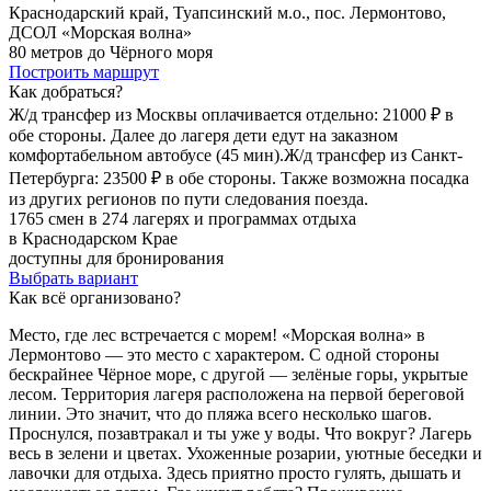
Краснодарский край, Туапсинский м.о., пос. Лермонтово,
ДСОЛ «Морская волна»
80 метров до Чёрного моря
Построить маршрут
Как добраться?
Ж/д трансфер из Москвы оплачивается отдельно: 21000 ₽ в
обе стороны. Далее до лагеря дети едут на заказном
комфортабельном автобусе (45 мин).Ж/д трансфер из Санкт-
Петербурга: 23500 ₽ в обе стороны. Также возможна посадка
из других регионов по пути следования поезда.
1765 смен в 274 лагерях и программах отдыха
в Краснодарском Крае
доступны для бронирования
Выбрать вариант
Как всё организовано?
Место, где лес встречается с морем! «Морская волна» в
Лермонтово — это место с характером. С одной стороны
бескрайнее Чёрное море, с другой — зелёные горы, укрытые
лесом. Территория лагеря расположена на первой береговой
линии. Это значит, что до пляжа всего несколько шагов.
Проснулся, позавтракал и ты уже у воды. Что вокруг? Лагерь
весь в зелени и цветах. Ухоженные розарии, уютные беседки и
лавочки для отдыха. Здесь приятно просто гулять, дышать и