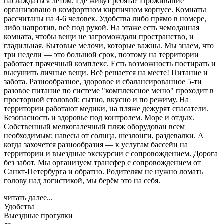
наслаждаться летом. Где живут ребята? Проживание
организовано в комфортном кирпичном корпусе. Комнаты
рассчитаны на 4-6 человек. Удобства либо прямо в номере,
либо напротив, всё под рукой. На этаже есть чемоданная
комната, чтобы вещи не загромождали пространство, и
гладильная. Бытовые мелочи, которые важны. Мы знаем, что
три недели — это большой срок, поэтому на территории
работает прачечный комплекс. Есть возможность постирать и
высушить личные вещи. Всё решается на месте! Питание и
забота. Разнообразное, здоровое и сбалансированное 5-ти
разовое питание по системе "комплексное меню" проходит в
просторной столовой: сытно, вкусно и по режиму. На
территории работают медики, на пляже дежурят спасатели.
Безопасность и здоровье под контролем. Море и отдых.
Собственный мелкогалечный пляж оборудован всем
необходимым: навесы от солнца, шезлонги, раздевалки. А
когда захочется разнообразия — к услугам бассейн на
территории и выездные экскурсии с сопровождением. Дорога
без забот. Мы организуем трансфер с сопровождением от
Санкт-Петербурга и обратно. Родителям не нужно ломать
голову над логистикой, мы берём это на себя.
читать далее...
Удобства
Выездные прогулки