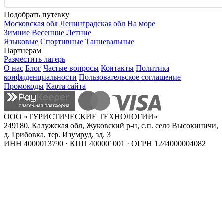
Подобрать путевку
Московская обл
Ленинградская обл
На море
Зимние
Весенние
Летние
Языковые
Спортивные
Танцевальные
Партнерам
Разместить лагерь
О нас
Блог
Частые вопросы
Контакты
Политика
конфиденциальности
Пользовательское соглашение
Промокоды
Карта сайта
ООО «ТУРИСТИЧЕСКИЕ ТЕХНОЛОГИИ»
249180, Калужская обл, Жуковский р-н, с.п. село Высокиничи,
д. Грибовка, тер. Изумруд, зд. 3
ИНН 4000013790 · КПП 400001001 · ОГРН 1244000004082