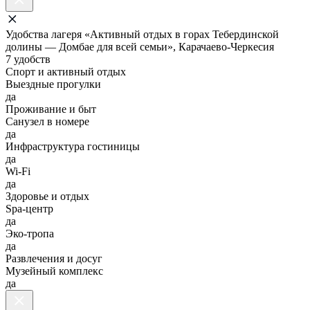
Удобства лагеря «Активный отдых в горах Тебердинской
долины — Домбае для всей семьи», Карачаево-Черкесия
7 удобств
Спорт и активный отдых
Выездные прогулки
да
Проживание и быт
Санузел в номере
да
Инфраструктура гостиницы
да
Wi-Fi
да
Здоровье и отдых
Spa-центр
да
Эко-тропа
да
Развлечения и досуг
Музейный комплекс
да