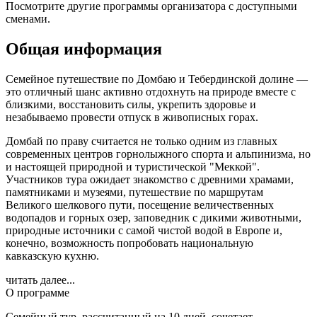
Посмотрите другие программы организатора с доступными
сменами.
Общая информация
Семейное путешествие по Домбаю и Тебердинской долине —
это отличный шанс активно отдохнуть на природе вместе с
близкими, восстановить силы, укрепить здоровье и
незабываемо провести отпуск в живописных горах.
Домбай по праву считается не только одним из главных
современных центров горнолыжного спорта и альпинизма, но
и настоящей природной и туристической "Меккой".
Участников тура ожидает знакомство с древними храмами,
памятниками и музеями, путешествие по маршрутам
Великого шелкового пути, посещение величественных
водопадов и горных озер, заповедник с дикими животными,
природные источники с самой чистой водой в Европе и,
конечно, возможность попробовать национальную
кавказскую кухню.
читать далее...
О программе
Семейный тур, рассчитанный на 10 дней, сочетает