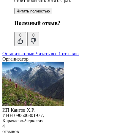
стоит побывать хотя бы раз.
Читать полностью
Полезный отзыв?
0
0
Оставить отзыв
Читать все 1 отзывов
Организатор
ИП Каитов Х.Р.
ИНН 090600301977,
Карачаево-Черкесия
4
отзывов