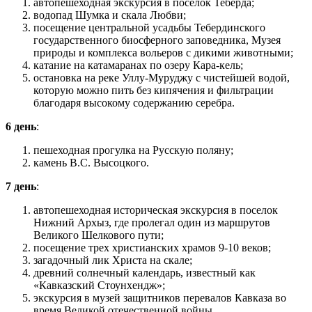
автопешеходная экскурсия в поселок Теберда;
водопад Шумка и скала Любви;
посещение центральной усадьбы Тебердинского
государственного биосферного заповедника, Музея
природы и комплекса вольеров с дикими животными;
катание на катамаранах по озеру Кара-кель;
остановка на реке Уллу-Муруджу с чистейшей водой,
которую можно пить без кипячения и фильтрации
благодаря высокому содержанию серебра.
6 день
:
пешеходная прогулка на Русскую поляну;
камень В.С. Высоцкого.
7 день
:
автопешеходная историческая экскурсия в поселок
Нижний Архыз, где пролегал один из маршрутов
Великого Шелкового пути;
посещение трех христианских храмов 9-10 веков;
загадочный лик Христа на скале;
древний солнечный календарь, известный как
«Кавказский Стоунхендж»;
экскурсия в музей защитников перевалов Кавказа во
время Великой отечественной войны.