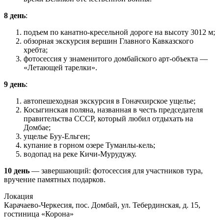
8 день
:
подъем по канатно-кресельной дороге на высоту 3012 м;
обзорная экскурсия вершин Главного Кавказского
хребта;
фотосессия у знаменитого домбайского арт-объекта —
«Летающей тарелки».
9 день
:
автопешеходная экскурсия в Гоначхирское ущелье;
Косыгинская поляна, названная в честь председателя
правительства СССР, который любил отдыхать на
Домбае;
ущелье Буу-Ельген;
купание в горном озере Туманлы-кель;
водопад на реке Кичи-Мурудужу.
10 день
— завершающий: фотосессия для участников тура,
вручение памятных подарков.
Локация
Карачаево-Черкесия, пос. Домбай, ул. Тебердинская, д. 15,
гостиница «Корона»