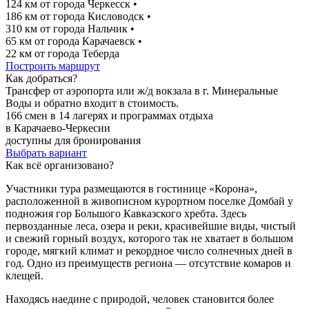
124 км от города Черкесск
•
186 км от города Кисловодск
•
310 км от города Нальчик
•
65 км от города Карачаевск
•
22 км от города Теберда
Построить маршрут
Как добраться?
Трансфер от аэропорта или ж/д вокзала в г. Минеральные
Воды и обратно входит в стоимость.
166 смен в 14 лагерях и программах отдыха
в Карачаево-Черкесии
доступны для бронирования
Выбрать вариант
Как всё организовано?
Участники тура размещаются в гостинице «Корона»,
расположенной в живописном курортном поселке Домбай у
подножия гор Большого Кавказского хребта. Здесь
первозданные леса, озера и реки, красивейшие виды, чистый
и свежий горный воздух, которого так не хватает в большом
городе, мягкий климат и рекордное число солнечных дней в
год. Одно из преимуществ региона — отсутствие комаров и
клещей.
Находясь наедине с природой, человек становится более