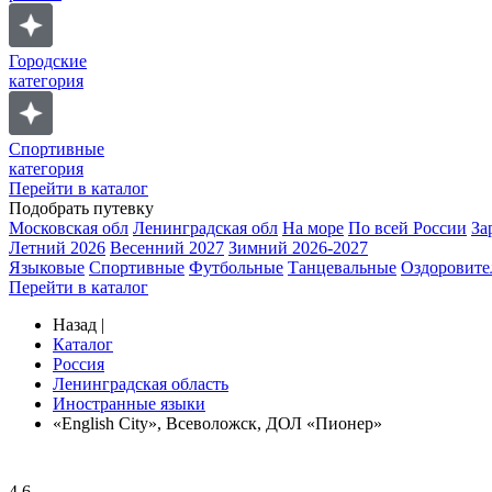
Городские
категория
Спортивные
категория
Перейти в каталог
Подобрать путевку
Московская обл
Ленинградская обл
На море
По всей России
За
Летний 2026
Весенний 2027
Зимний 2026-2027
Языковые
Спортивные
Футбольные
Танцевальные
Оздоровите
Перейти в каталог
Назад
|
Каталог
Россия
Ленинградская область
Иностранные языки
«English City», Всеволожск, ДОЛ «Пионер»
4.6