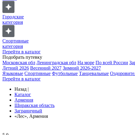
Городские
категория
Спортивные
категория
Перейти в каталог
Подобрать путевку
Московская обл
Ленинградская обл
На море
По всей России
За
Летний 2026
Весенний 2027
Зимний 2026-2027
Языковые
Спортивные
Футбольные
Танцевальные
Оздоровите
Перейти в каталог
Назад
|
Каталог
Армения
Ширакская область
Заграничный
«Лес», Армения
5.0