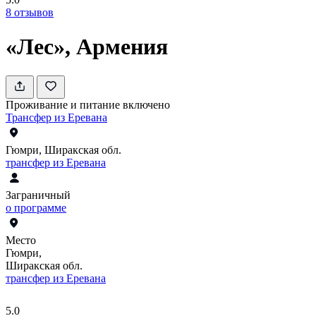
8
отзывов
«Лес», Армения
Проживание и питание включено
Трансфер из Еревана
Гюмри, Ширакская обл.
трансфер из Еревана
Заграничный
о программе
Место
Гюмри,
Ширакская обл.
трансфер из Еревана
5.0