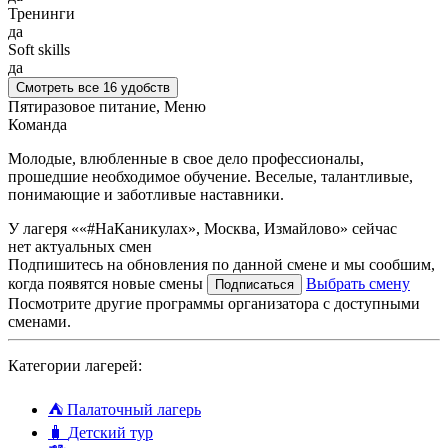
Тренинги
да
Soft skills
да
Смотреть все 16 удобств
Пятиразовое питание, Меню
Команда
Молодые, влюбленные в свое дело профессионалы,
прошедшие необходимое обучение. Веселые, талантливые,
понимающие и заботливые наставники.
У лагеря ««#НаКаникулах», Москва, Измайлово» сейчас
нет актуальных смен
Подпишитесь на обновления по данной смене и мы сообшим,
когда появятся новые смены
Выбрать смену
Подписаться
Посмотрите другие программы организатора с доступными
сменами.
Категории лагерей:
⛺
Палаточный лагерь
🧳
Детский тур