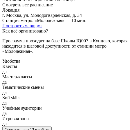
Смотреть все расписание
Локация
г. Москва, yл. Moлoдoгвapдeйcкaя, д. 34
Станция метро: «Молодежная» — 10 мин.
Построить маршрут
Как всё организовано?
Программа проходит на базе Школы IQ007 в Кунцево, которая
находится в шаговой доступности от станции метро
«Молодежная».
Удобства
Квесты
да
Мастер-классы
да
Тематические смены
да
Soft skills
да
Учебные аудитории
да
Игровая зона
да
Смотреть все 13 удобств