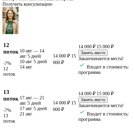
Получить консультацию
12
14 000 ₽
15 000 ₽
10 авг — 14
поток
Занять место
14 000 ₽
15
авг
5 дней
Заканчиваются места!
10 авг
5 дней
000 ₽
-7%
14 авг
Входит в стоимость:
12
программа
поток
13
14 000 ₽
15 000 ₽
17 авг — 21
поток
Занять место
14 000 ₽
15
авг
5 дней
Заканчиваются места!
17 авг
5 дней
000 ₽
-7%
21 авг
Входит в стоимость:
13
программа
поток