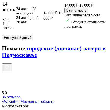
14
14 000 ₽
15 000 ₽
24 авг — 28
поток
Занять место
14 000 ₽
15
авг
5 дней
Заканчиваются места!
24 авг
5 дней
000 ₽
-7%
28 авг
Входит в стоимость:
14
программа
поток
Нет нужной даты?
Похожие
городские (дневные) лагеря в
Подмосковье
5.0
36 отзывов
«Wizards», Московская область
Московская обл.