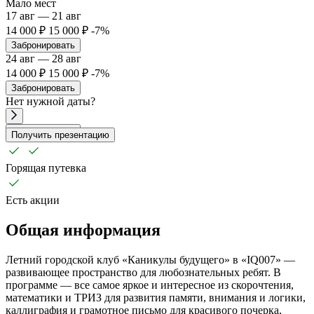
Мало мест
17 авг — 21 авг
14 000 ₽
15 000 ₽
-7%
Забронировать
24 авг — 28 авг
14 000 ₽
15 000 ₽
-7%
Забронировать
Нет
нужной
даты?
Забронировать
Получить презентацию
Горящая путевка
Есть акции
Общая информация
Летний городской клуб «Каникулы будущего» в «IQ007» —
развивающее пространство для любознательных ребят. В
программе — все самое яркое и интересное из скорочтения,
математики и ТРИЗ для развития памяти, внимания и логики,
каллиграфия и грамотное письмо для красивого почерка,