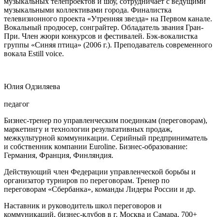
музыкальных телепроектов и шоу, сотрудничает с ведущими
музыкальными коллективами города. Финалистка
телевизионного проекта «Утренняя звезда» на Первом канале.
Вокальный продюсер, сонграйтер. Обладатель звания Гран-
При. Член жюри конкурсов и фестивалей. Бэк-вокалистка
группы «Синяя птица» (2006 г.). Преподаватель современного
вокала Estill voice.
Юлия Одзиляева
педагог
Бизнес-тренер по управленческим поединкам (переговорам),
маркетингу и технологии результативных продаж,
межкультурной коммуникации. Серийный предприниматель
и собственник компании Euroline. Бизнес-образование:
Германия, Франция, Финляндия.
Действующий член Федерации управленческой борьбы и
организатор турниров по переговорам. Тренер по
переговорам «Сбербанка», команды Лидеры России и др.
Наставник и руководитель школ переговоров и
коммуникаций, бизнес-клубов в г. Москва и Самара. 700+