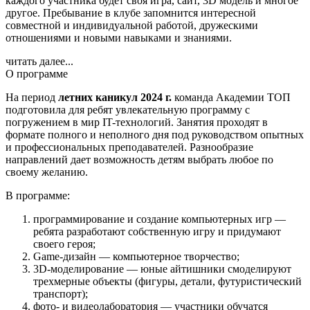
каждого участника будет своя игра, сайт, 3D модель и многое
другое. Пребывание в клубе запомнится интересной
совместной и индивидуальной работой, дружескими
отношениями и новыми навыками и знаниями.
читать далее...
О программе
На период
летних каникул 2024 г.
команда Академии ТОП
подготовила для ребят увлекательную программу с
погружением в мир IT-технологий. Занятия проходят в
формате полного и неполного дня под руководством опытных
и профессиональных преподавателей. Разнообразие
направлений дает возможность детям выбрать любое по
своему желанию.
В программе:
программирование и создание компьютерных игр —
ребята разработают собственную игру и придумают
своего героя;
Game-дизайн — компьютерное творчество;
3D-моделирование — юные айтишники смоделируют
трехмерные объекты (фигуры, детали, футуристический
транспорт);
фото- и видеолаборатория — участники обучатся