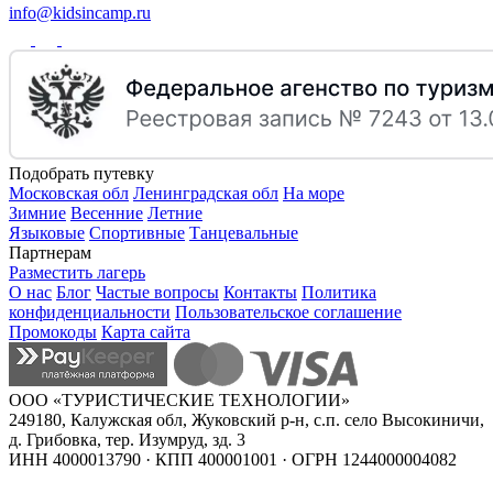
info@kidsincamp.ru
Подобрать путевку
Московская обл
Ленинградская обл
На море
Зимние
Весенние
Летние
Языковые
Спортивные
Танцевальные
Партнерам
Разместить лагерь
О нас
Блог
Частые вопросы
Контакты
Политика
конфиденциальности
Пользовательское соглашение
Промокоды
Карта сайта
ООО «ТУРИСТИЧЕСКИЕ ТЕХНОЛОГИИ»
249180, Калужская обл, Жуковский р-н, с.п. село Высокиничи,
д. Грибовка, тер. Изумруд, зд. 3
ИНН 4000013790 · КПП 400001001 · ОГРН 1244000004082