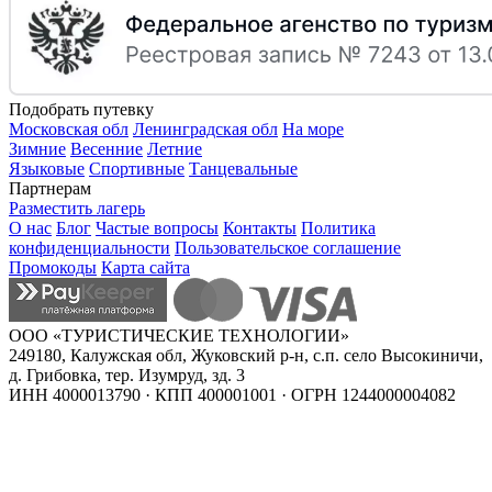
Подобрать путевку
Московская обл
Ленинградская обл
На море
Зимние
Весенние
Летние
Языковые
Спортивные
Танцевальные
Партнерам
Разместить лагерь
О нас
Блог
Частые вопросы
Контакты
Политика
конфиденциальности
Пользовательское соглашение
Промокоды
Карта сайта
ООО «ТУРИСТИЧЕСКИЕ ТЕХНОЛОГИИ»
249180, Калужская обл, Жуковский р-н, с.п. село Высокиничи,
д. Грибовка, тер. Изумруд, зд. 3
ИНН 4000013790 · КПП 400001001 · ОГРН 1244000004082