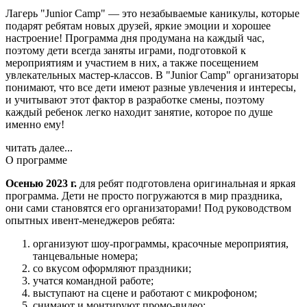
Лагерь "Junior Camp" — это незабываемые каникулы, которые
подарят ребятам новых друзей, яркие эмоции и хорошее
настроение! Программа дня продумана на каждый час,
поэтому дети всегда заняты играми, подготовкой к
мероприятиям и участием в них, а также посещением
увлекательных мастер-классов. В "Junior Camp" организаторы
понимают, что все дети имеют разные увлечения и интересы,
и учитывают этот фактор в разработке смены, поэтому
каждый ребенок легко находит занятие, которое по душе
именно ему!
читать далее...
О программе
Осенью 2023 г.
для ребят подготовлена оригинальная и яркая
программа. Дети не просто погружаются в мир праздника,
они сами становятся его организаторами! Под руководством
опытных ивент-менеджеров ребята:
организуют шоу-программы, красочные мероприятия,
танцевальные номера;
со вкусом оформляют праздники;
учатся командной работе;
выступают на сцене и работают с микрофоном;
снимают и монтируют промо-видео;