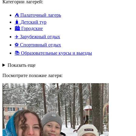
Категории лагерей:
⛺
Палаточный лагерь
🧳
Детский тур
🏙️
Городские
✈️
Зарубежный отдых
⚽
Спортивный отдых
📚
Образовательные курсы и выезды
Показать еще
Посмотрите похожие лагеря: