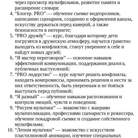
через просмотр мультфильмов, развитие памяти и
расширение словаря;
“Блогер. PRO” — обучение съемке видеороликов,
написанию сценариев, созданию и оформления канала,
искусству держаться перед камерой, а также
безопасности в интернете;
“PRO дружбу” — курс, благодаря которому дети
погрузятся в дружескую атмосферу, научатся грамотно
выходить из конфликтов, станут увереннее в себе и
найдут новых друзей;
“Я мастер переговоров” — освоение навыков
эффективной коммуникации, поддержания диалога,
публичных выступлений;
“PRO лидерство” — курс научит решать конфликты,
находить компромиссы, принимать решения и нести за
них ответственность, быть уверенным и не бояться
выступать перед публикой;
“Я разный” — обучение навыкам распознавания и
контроля эмоций, чувств и поведения;
“Рисуем мультики” — знакомство с жанрами
мультипликации, профессиями сценариста и режиссера,
обучение покадровой съемке и создание собственного
мультфильма;
“Лепим мультики” — знакомство с искусством
пластилиновой анимации, изучение специальных