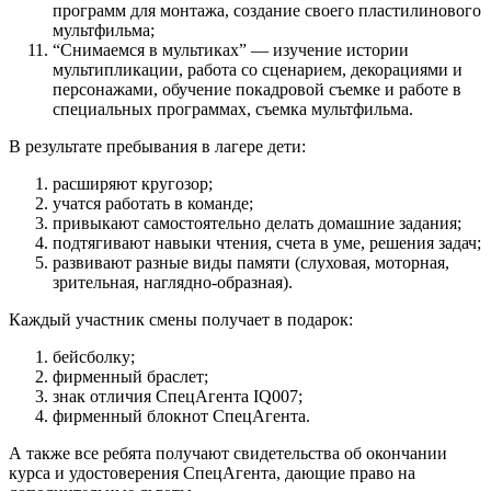
программ для монтажа, создание своего пластилинового
мультфильма;
“Снимаемся в мультиках” — изучение истории
мультипликации, работа со сценарием, декорациями и
персонажами, обучение покадровой съемке и работе в
специальных программах, съемка мультфильма.
В результате пребывания в лагере дети:
расширяют кругозор;
учатся работать в команде;
привыкают самостоятельно делать домашние задания;
подтягивают навыки чтения, счета в уме, решения задач;
развивают разные виды памяти (слуховая, моторная,
зрительная, наглядно-образная).
Каждый участник смены получает в подарок:
бейсболку;
фирменный браслет;
знак отличия СпецАгента IQ007;
фирменный блокнот СпецАгента.
А также все ребята получают свидетельства об окончании
курса и удостоверения СпецАгента, дающие право на