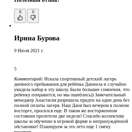
0
0
Ирина Бурова
9 Июля 2021 г.
5
Комментарий:
Искала спортивный детский лагерь
дневного пребывания для ребёнка Даниила и случайно
увидела набор в эту школу. Были большие сомнения‚ что
ребенку понравится, но мы ошиблись))
Замечательный
менеджер Анастасия разрешила придти на один день без
полной оплаты лагеря
. Наш Даня был вечером в полном
восторге, просился еще. В таком же восторженном
состоянии пролетели две недели! Спасибо коллективу
школы за обучение в игровой форме и непринуждённой
обстановке! Планируем за это лето еще 1 смену
посетить.