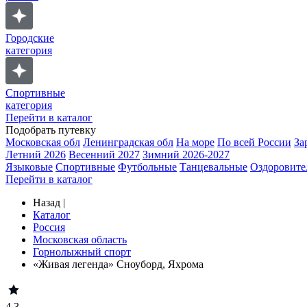
Городские
категория
Спортивные
категория
Перейти в каталог
Подобрать путевку
Московская обл
Ленинградская обл
На море
По всей России
За
Летний 2026
Весенний 2027
Зимний 2026-2027
Языковые
Спортивные
Футбольные
Танцевальные
Оздоровите
Перейти в каталог
Назад
|
Каталог
Россия
Московская область
Горнолыжный спорт
«Живая легенда» Сноуборд, Яхрома
4.3