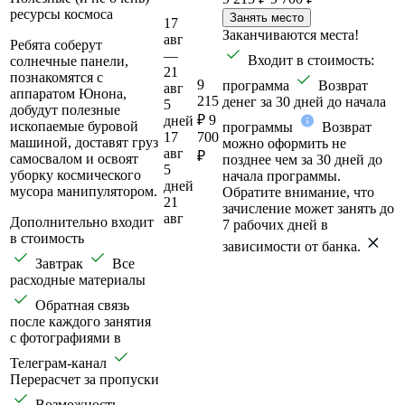
ресурсы космоса
Занять место
17
Заканчиваются места!
авг
Ребята соберут
—
Входит в стоимость:
солнечные панели,
21
познакомятся с
9
программа
Возврат
авг
аппаратом Юнона,
215
денег за 30 дней до начала
5
добудут полезные
₽
9
дней
ископаемые буровой
программы
Возврат
17
700
машиной, доставят груз
можно оформить не
авг
₽
самосвалом и освоят
позднее чем за 30 дней до
5
уборку космического
начала программы.
дней
мусора манипулятором.
Обратите внимание, что
21
зачисление может занять до
авг
Дополнительно входит
7 рабочих дней в
в стоимость
зависимости от банка.
Завтрак
Все
расходные материалы
Обратная связь
после каждого занятия
с фотографиями в
Телеграм-канал
Перерасчет за пропуски
Возможность