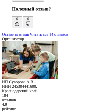
Полезный отзыв?
0
0
Оставить отзыв
Читать все 14 отзывов
Организатор
ИП Суворова А.В.
ИНН 245304441600,
Краснодарский край
184
отзывов
4.9
рейтинг