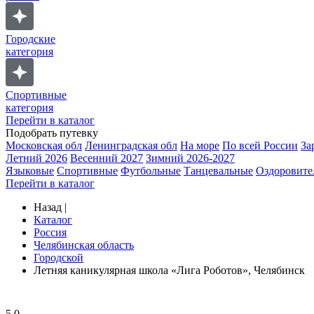
Городские
категория
Спортивные
категория
Перейти в каталог
Подобрать путевку
Московская обл
Ленинградская обл
На море
По всей России
За
Летний 2026
Весенний 2027
Зимний 2026-2027
Языковые
Спортивные
Футбольные
Танцевальные
Оздоровите
Перейти в каталог
Назад
|
Каталог
Россия
Челябинская область
Городской
Летняя каникулярная школа «Лига Роботов», Челябинск
5.0