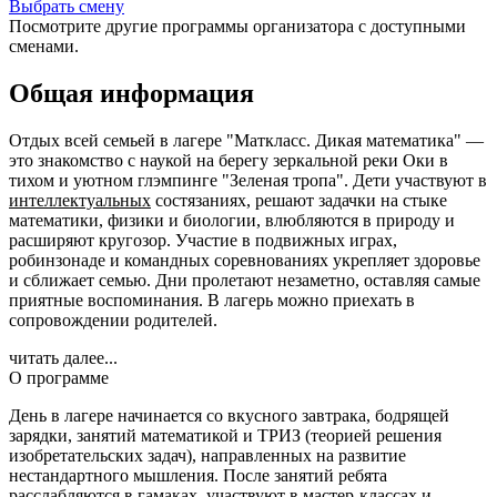
Выбрать смену
Посмотрите другие программы организатора с доступными
сменами.
Общая информация
Отдых всей семьей в лагере "Маткласс. Дикая математика" —
это знакомство с наукой на берегу зеркальной реки Оки в
тихом и уютном глэмпинге "Зеленая тропа". Дети участвуют в
интеллектуальных
состязаниях, решают задачки на стыке
математики, физики и биологии, влюбляются в природу и
расширяют кругозор. Участие в подвижных играх,
робинзонаде и командных соревнованиях укрепляет здоровье
и сближает семью. Дни пролетают незаметно, оставляя самые
приятные воспоминания. В лагерь можно приехать в
сопровождении родителей.
читать далее...
О программе
День в лагере начинается со вкусного завтрака, бодрящей
зарядки, занятий математикой и ТРИЗ (теорией решения
изобретательских задач), направленных на развитие
нестандартного мышления. После занятий ребята
расслабляются в гамаках, участвуют в мастер-классах и