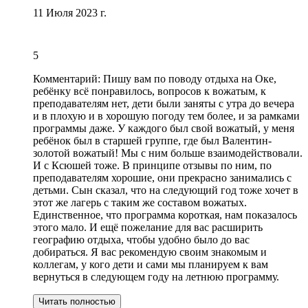
11 Июля 2023 г.
5
Комментарий:
Пишу вам по поводу отдыха на Оке,
ребёнку всё понравилось,
вопросов к вожатым
, к
преподавателям нет, дети были заняты с утра до вечера
и в плохую и в хорошую погоду тем более, и за рамками
программы даже. У каждого был свой вожатый, у меня
ребёнок был в старшей группе, где был Валентин-
золотой вожатый! Мы с ним больше взаимодействовали.
И с Ксюшей тоже. В принципе отзывы по ним, по
преподавателям хорошие,
они прекрасно занимались с
детьми
. Сын сказал, что на следующий год тоже хочет в
этот же лагерь с таким же составом вожатых.
Единственное,
что программа короткая
, нам показалось
этого мало. И ещё пожелание для вас расширить
географию отдыха, чтобы удобно было до вас
добираться. Я вас рекомендую своим знакомым и
коллегам, у кого дети и сами мы планируем к вам
вернуться в следующем году на летнюю программу.
Читать полностью