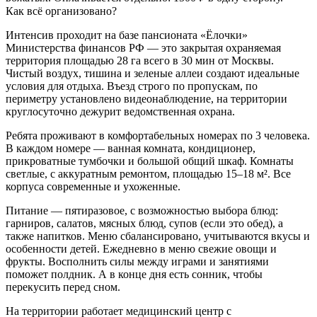
Как всё организовано?
Интенсив проходит на базе пансионата «Ёлочки»
Министерства финансов РФ — это закрытая охраняемая
территория площадью 28 га всего в 30 мин от Москвы.
Чистый воздух, тишина и зеленые аллеи создают идеальные
условия для отдыха. Въезд строго по пропускам, по
периметру установлено видеонаблюдение, на территории
круглосуточно дежурит ведомственная охрана.
Ребята проживают в комфортабельных номерах по 3 человека.
В каждом номере — ванная комната, кондиционер,
прикроватные тумбочки и большой общий шкаф. Комнаты
светлые, с аккуратным ремонтом, площадью 15–18 м². Все
корпуса современные и ухоженные.
Питание — пятиразовое, с возможностью выбора блюд:
гарниров, салатов, мясных блюд, супов (если это обед), а
также напитков. Меню сбалансировано, учитываются вкусы и
особенности детей. Ежедневно в меню свежие овощи и
фрукты. Восполнить силы между играми и занятиями
поможет полдник. А в конце дня есть сонник, чтобы
перекусить перед сном.
На территории работает медицинский центр с