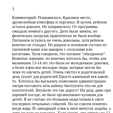
3
Комментарий:
Понравилось:
Красивое место
,
дружелюбная атмосфера и персонал
. В целом, ребенок
остался доволен. Не понравилось: От программы
ожидали немного другого. Дети были заняты, но
физических нагрузок практически не было вообще.
Питанием остались не очень довольны, хотя ребенок
конечно не голодал. Но рацион в основном состоял из
гречневой каши или макарон с сосисками или
котлетами. Хотя говорили,
что питание "обалденное"
.
Вожатые хорошие, но конечно хотелось бы, чтобы для
мальчишек 13-14 лет это были не молоденькие девочки,
а более взрослые молодые люди, которые могли бы
чему-то научить детей.
Очень смутил в родительский
день туалет для родителей
.Просто каменный век какой-
то. Хотелось бы высказать пожелание администрации
лагеря поставить хоть кабину биотуалета что-ли для
посетителей. Неужели это так дорого? Ни разу, даже при
хорошей погоде, не было организовано купания для
детей. Я не считаю это большим недостатком в свете
последних печальных событий. Но не совсем понятно-
когда жара 30,
шикарный пляж в пяти минутах ходьбы
, а
дети ни разу не купались. Если учесть, что отряды по 12