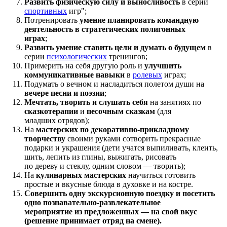
Развить физическую силу и выносливость
в серии
спортивных
игр";
Потренировать
умение планировать командную
деятельность в стратегических полигонных
играх
;
Развить умение ставить цели и думать о будущем
в
серии
психологических
тренингов;
Примерить на себя другую роль и
улучшить
коммуникативные навыки
в
ролевых
играх;
Подумать о вечном и насладиться полетом души на
вечере песни и поэзии
;
Мечтать, творить и слушать себя
на занятиях по
сказкотерапии
и
песочным сказкам
(для
младших отрядов);
На
мастерских по декоративно-прикладному
творчеству
своими руками сотворить прекрасные
подарки и украшения (дети учатся выпиливать, клеить,
шить, лепить из глины, выжигать, рисовать
по дереву и стеклу, одним словом — творить);
На
кулинарных мастерских
научиться готовить
простые и вкусные блюда в духовке и на костре.
Совершить одну экскурсионную поездку и посетить
одно познавательно-развлекательное
мероприятие из предложенных — на свой вкус
(решение принимает отряд на смене).