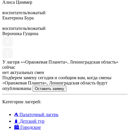
Алиса Циммер
воспитатель/вожатый
Екатерина Бура
воспитатель/вожатый
Вероника Гущина
У лагеря ««Оранжевая Планета», Ленинградская область»
сейчас
нет актуальных смен
Подберем замену сегодня и сообщим вам, когда смены
«Оранжевая Планета», Ленинградская область будут
опубликованы
Оставить заявку
Категории лагерей:
⛺
Палаточный лагерь
🧳
Детский тур
🏙️
Городские