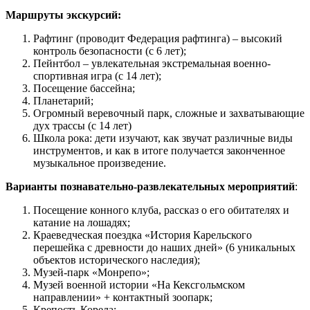
Маршруты экскурсий
:
Рафтинг (проводит Федерация рафтинга) – высокий
контроль безопасности (с 6 лет);
Пейнтбол – увлекательная экстремальная военно-
спортивная игра (с 14 лет);
Посещение бассейна;
Планетарий;
Огромный веревочный парк, сложные и захватывающие
дух трассы (с 14 лет)
Школа рока: дети изучают, как звучат различные виды
инструментов, и как в итоге получается законченное
музыкальное произведение.
Варианты познавательно-развлекательных мероприятий
:
Посещение конного клуба, рассказ о его обитателях и
катание на лошадях;
Краеведческая поездка «История Карельского
перешейка с древности до наших дней» (6 уникальных
объектов исторического наследия);
Музей-парк «Монрепо»;
Музей военной истории «На Кексгольмском
направлении» + контактный зоопарк;
Крепость Корела;