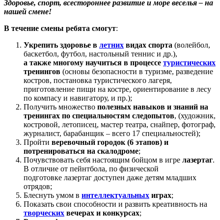
Здоровье, спорт, всестороннее развитие и море веселья – на
нашей смене!
В течение смены ребята смогут
:
Укрепить здоровье в
летних
видах спорта
(волейбол,
баскетбол, футбол, настольный теннис и др.),
а также многому научиться в процессе
туристических
тренингов
(основы безопасности в туризме, разведение
костров, постановка туристического лагеря,
приготовление пищи на костре, ориентирование в лесу
по компасу и навигатору, и пр.);
Получить множество
полезных навыков и знаний на
тренингах по специальностям следопытов
, (художник,
костровой, летописец, мастер театра, снайпер, фотограф,
журналист, барабанщик – всего 17 специальностей);
Пройти
веревочный городок (6 этапов) и
потренироваться на скалодроме
;
Почувствовать себя настоящим бойцом в игре
лазертаг
.
В отличие от пейнтбола, по физической
подготовке лазертаг доступен даже детям младших
отрядов;
Блеснуть умом в
интеллектуальных
играх
;
Показать свои способности и развить креативность на
творческих
вечерах и конкурсах
;