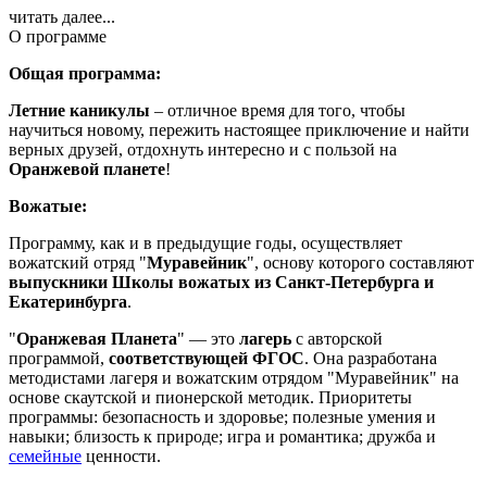
читать далее...
О программе
Общая программа:
Летние каникулы
– отличное время для того, чтобы
научиться новому, пережить настоящее приключение и найти
верных друзей, отдохнуть интересно и с пользой на
Оранжевой планете
!
Вожатые:
Программу, как и в предыдущие годы, осуществляет
вожатский отряд "
Муравейник
", основу которого составляют
выпускники Школы вожатых из Санкт-Петербурга и
Екатеринбурга
.
"
Оранжевая Планета
" — это
лагерь
с авторской
программой,
соответствующей ФГОС
. Она разработана
методистами лагеря и вожатским отрядом "Муравейник" на
основе скаутской и пионерской методик. Приоритеты
программы: безопасность и здоровье; полезные умения и
навыки; близость к природе; игра и романтика; дружба и
семейные
ценности.