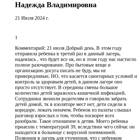
Надежда Владимировна
21 Июля 2024 г.
1
Комментарий:
21 июля Добрый день. В этом году
отправила ребенка в третий раз в данный лагерь,
надеялась , что будет все ок, но в этом году нас настигло
полное разочарование. Про бытовые вещи и
организацию досуга писать не буду, мы не
привередливые, НО, что касается санитарных условий и
контроль за здоровьем детей, в данном лагере оно
просто отсутствует. В середины смены большое
количество детей заразилось кишечной инфекцией.
Сотрудники звонили родителям и говорили забрать
детей домой, тк в изоляторе мест нет, дети сидели в
коридоре, лежать неначем. Ребенок из палаты слышал
разговор взрослых о том, чтобы поскорее всех
разобрали.
Такое отношение к детям
. Моего ребенка
приаезли с температурой 39, вследствии чего сейчас он
находится в больнице с вирусной пневмонией.
Позвонив в лагерь для уточнения, что с ребенком