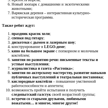
Новый зоопарк с домашними и экзотическими
животными;
Варяжская деревня – интерактивная культурно-
историческая программа.
Также ребят ждут:
праздник красок холи
;
спевки под гитару
;
дискотеки с дымом и лазерным шоу
;
конструирование в
LEGO-доме
;
кино на большом экране
с попкорном и молочным
коктейлем;
занятия по развитию речи: письменные тексты и
устные выступления
;
журналистика и газета «Растопка»
;
занятия по актерскому мастерству, развитие навыков
публичных выступлений и театральная постановка
;
кислородные коктейли
– повышение умственной
работоспособности и аппетита;
возможность пройти испытания и получить
следопытский галстук
своей возрастной группы;
встречи со старыми друзьями, любимыми
вожатыми… и многое, многое другое!