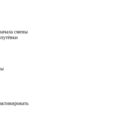
начала смены
 путёвки
мы
 активировать