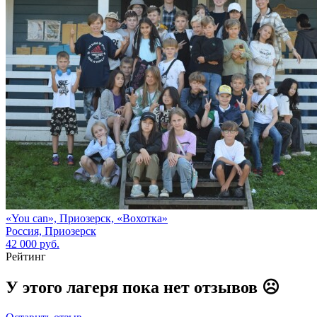
«You can», Приозерск, «Вохотка»
Россия, Приозерск
42 000 руб.
Рейтинг
У этого лагеря пока нет отзывов ☹️