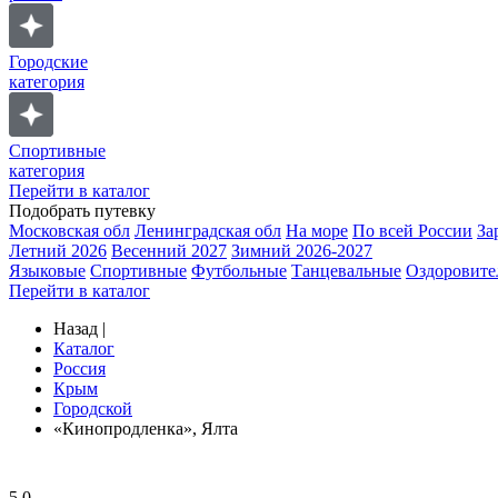
Городские
категория
Спортивные
категория
Перейти в каталог
Подобрать путевку
Московская обл
Ленинградская обл
На море
По всей России
За
Летний 2026
Весенний 2027
Зимний 2026-2027
Языковые
Спортивные
Футбольные
Танцевальные
Оздоровите
Перейти в каталог
Назад
|
Каталог
Россия
Крым
Городской
«Кинопродленка», Ялта
5.0