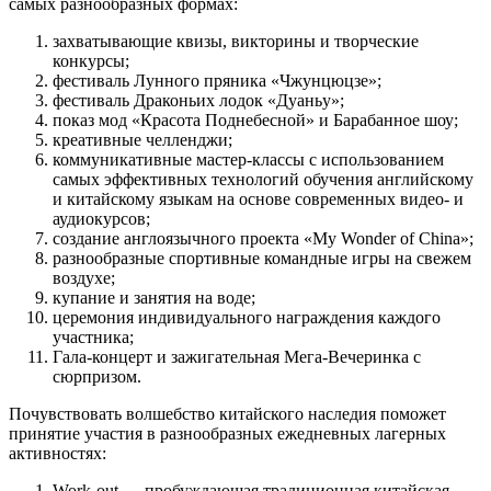
самых разнообразных формах:
захватывающие квизы, викторины и творческие
конкурсы;
фестиваль Лунного пряника «Чжунцюцзе»;
фестиваль Драконьих лодок «Дуаньу»;
показ мод «Красота Поднебесной» и Барабанное шоу;
креативные челленджи;
коммуникативные мастер-классы с использованием
самых эффективных технологий обучения английскому
и китайскому языкам на основе современных видео- и
аудиокурсов;
создание англоязычного проекта «My Wonder of China»;
разнообразные спортивные командные игры на свежем
воздухе;
купание и занятия на воде;
церемония индивидуального награждения каждого
участника;
Гала-концерт и зажигательная Мега-Вечеринка с
сюрпризом.
Почувствовать волшебство китайского наследия поможет
принятие участия в разнообразных ежедневных лагерных
активностях:
Work-out — пробуждающая традиционная китайская