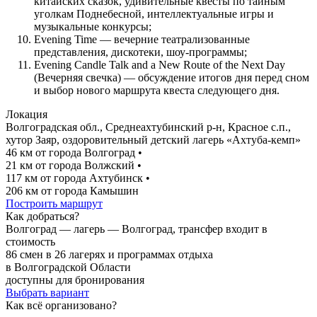
китайских сказок, удивительные квесты по тайным
уголкам Поднебесной, интеллектуальные игры и
музыкальные конкурсы;
Evening Time — вечерние театрализованные
представления, дискотеки, шоу-программы;
Evening Candle Talk and a New Route of the Next Day
(Вечерняя свечка) — обсуждение итогов дня перед сном
и выбор нового маршрута квеста следующего дня.
Локация
Волгоградская обл., Среднеахтубинский р-н, Красное с.п.,
хутор Заяр, оздоровительный детский лагерь «Ахтуба-кемп»
46 км от города Волгоград
•
21 км от города Волжский
•
117 км от города Ахтубинск
•
206 км от города Камышин
Построить маршрут
Как добраться?
Волгоград — лагерь — Волгоград, трансфер входит в
стоимость
86 смен в 26 лагерях и программах отдыха
в Волгоградской Области
доступны для бронирования
Выбрать вариант
Как всё организовано?