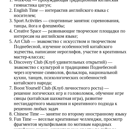
гимнастика цигун;
English Time — интерактив английского языка с
носителем;
Sport Activities — спортивные занятия: соревнования,
танцы, йога и флешмобы;
Creative Space — развивающие творческие площадки по
интересам на английском языке;
Art Club — знакомство с искусством и творчеством
Поднебесной, изучение особенностей китайского
зодчества, написание иероглифов, участие в креативных
мастер-классах;
Discovery Club (Клуб удивительных открытий) —
знакомство с культурой и традициями Поднебесной
через изучение символов, фольклора, национальной
кухни, танцев, психологических особенностей
китайского народа;
Boost Yourself Club (Клуб личностного роста) —
решение логических игр и головоломок, обучение игре
сянцы (китайская шахматная игра), развитие
нестандартного мышления и креативного подхода к
решению любых задач
Chinese Time — занятие по второму иностранному языку
Fun Time — веселые креативные челленджи, просмотр
фрагментов мультфильмов по мотивам народных