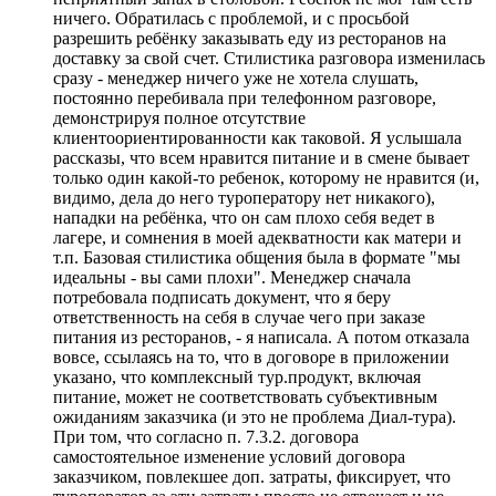
ничего. Обратилась с проблемой, и с просьбой
разрешить ребёнку заказывать еду из ресторанов на
доставку за свой счет. Стилистика разговора изменилась
сразу - менеджер ничего уже не хотела слушать,
постоянно перебивала при телефонном разговоре,
демонстрируя полное отсутствие
клиентоориентированности как таковой. Я услышала
рассказы,
что всем нравится питание и в смене бывает
только один какой
-то ребенок, которому не нравится (и,
видимо, дела до него туроператору нет никакого),
нападки на ребёнка, что он сам плохо себя ведет в
лагере, и сомнения в моей адекватности как матери и
т.п. Базовая стилистика общения была в формате "мы
идеальны - вы сами плохи". Менеджер сначала
потребовала подписать документ, что я беру
ответственность на себя в случае чего при заказе
питания из ресторанов, - я написала. А потом отказала
вовсе, ссылаясь на то, что в договоре в приложении
указано, что комплексный тур.продукт, включая
питание, может не соответствовать субъективным
ожиданиям заказчика (и это не проблема Диал-тура).
При том, что согласно п. 7.3.2. договора
самостоятельное изменение условий договора
заказчиком, повлекшее доп. затраты, фиксирует, что