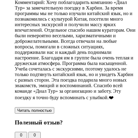
Комментарий:
Хочу поблагодарить компанию «Диал
Тур» за замечательную поездку в Харбин.
За время
программы мы не только изучали китайский язык
, но и
познакомились с культурой Китая, посетили много
интересных экскурсий и получили массу ярких
впечатлений. Отдельное спасибо нашим кураторам. Они
были невероятно веселыми, харизматичными и
доброжелательными. Всегда отвечали на любые
вопросы, помогали в сложных ситуациях,
поддерживали нас и каждый день поднимали
настроение. Благодаря им в группе была очень теплая и
дружеская атмосфера. Программа была насыщенной.
Учеба сочеталась с экскурсиями, поэтому удалось не
только подтянуть китайский язык, но и увидеть Харбин
с разных сторон. Эта поездка подарила много новых
знакомств,
эмоций и воспоминаний
. Спасибо всей
команде «Диал Тур» за организацию и заботу. Эту
поездку я точно буду вспоминать с улыбкой.❤️
Читать полностью
Полезный отзыв?
0
0