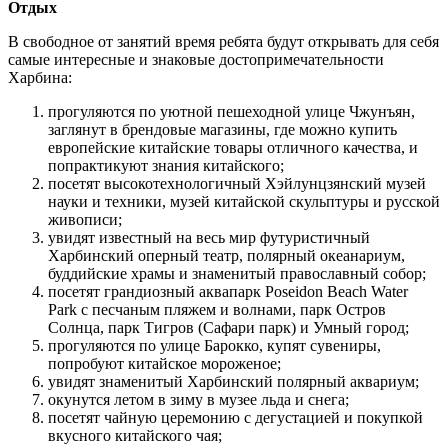
Отдых
В свободное от занятий время ребята будут открывать для себя
самые интересные и знаковые достопримечательности
Харбина:
прогуляются по уютной пешеходной улице Чжунъян,
заглянут в брендовые магазины, где можно купить
европейские китайские товары отличного качества, и
попрактикуют знания китайского;
посетят высокотехнологичный Хэйлунцзянский музей
науки и техники, музей китайской скульптуры и русской
живописи;
увидят известный на весь мир футуристичный
Харбинский оперный театр, полярный океанариум,
буддийские храмы и знаменитый православный собор;
посетят грандиозный аквапарк Poseidon Beach Water
Park с песчаным пляжем и волнами, парк Остров
Солнца, парк Тигров (Сафари парк) и Умный город;
прогуляются по улице Барокко, купят сувениры,
попробуют китайское мороженое;
увидят знаменитый Харбинский полярный аквариум;
окунутся летом в зиму в музее льда и снега;
посетят чайную церемонию с дегустацией и покупкой
вкусного китайского чая;