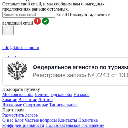
Оставьте свой email, и мы сообщим вам о выгодных
предложениях раньше остальных.
Email
Пожалуйста, введите
валидный email
info@kidsincamp.ru
Подобрать путевку
Московская обл
Ленинградская обл
На море
Зимние
Весенние
Летние
Языковые
Спортивные
Танцевальные
Партнерам
Разместить лагерь
О нас
Блог
Частые вопросы
Контакты
Политика
конфиденциальности
Пользовательское соглашение