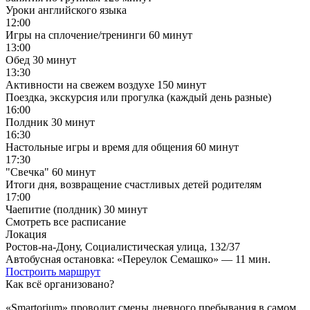
Уроки английского языка
12:00
Игры на сплочение/тренинги
60 минут
13:00
Обед
30 минут
13:30
Активности на свежем воздухе
150 минут
Поездка, экскурсия или прогулка (каждый день разные)
16:00
Полдник
30 минут
16:30
Настольные игры и время для общения
60 минут
17:30
"Свечка"
60 минут
Итоги дня, возвращение счастливых детей родителям
17:00
Чаепитие (полдник)
30 минут
Смотреть все расписание
Локация
Ростов-на-Дону, Социалистическая улица, 132/37
Автобусная остановка: «Переулок Семашко» — 11 мин.
Построить маршрут
Как всё организовано?
«Smartorium» проводит смены дневного пребывания в самом