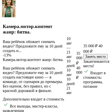
Камера.мотор.контент
жанр: битва.
10
Ваш ребёнок обожает снимать
авг
35 000 ₽
40
видео? Предложите ему за 10 дней
—
создать н...
000 ₽
21
35
-13%
авг
Занять место
000
Камера.мотор.контент жанр: битва.
10
Заканчиваются
₽
дней
места!
40
Ваш ребёнок обожает снимать
10
000
видео? Предложите ему за 10 дней
Входит в
авг
создать настоящее кино — в
стоимость:
₽
10
команде, от сценария до премьеры.
программа,
дней
Без оценок, без правил, но с
питание
21
красной дорожкой в финале.
авг
Дополнительно входит в стоимость
Все выходы, мастер-классы,
развлечения