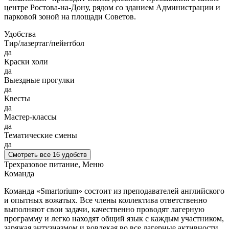
центре Ростова-на-Дону, рядом со зданием Администрации и
парковой зоной на площади Советов.
Удобства
Тир/лазертаг/пейнтбол
да
Краски холи
да
Выездные прогулки
да
Квесты
да
Мастер-классы
да
Тематические смены
да
Смотреть все 16 удобств
Трехразовое питание, Меню
Команда
Команда «Smartorium» состоит из преподавателей английского
и опытных вожатых. Все члены коллектива ответственно
выполняют свои задачи, качественно проводят лагерную
программу и легко находят общий язык с каждым участником,
заряжая энтузиазмом и вовлекая во все лагерные активности.