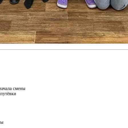
начала смены
 путёвки
мы