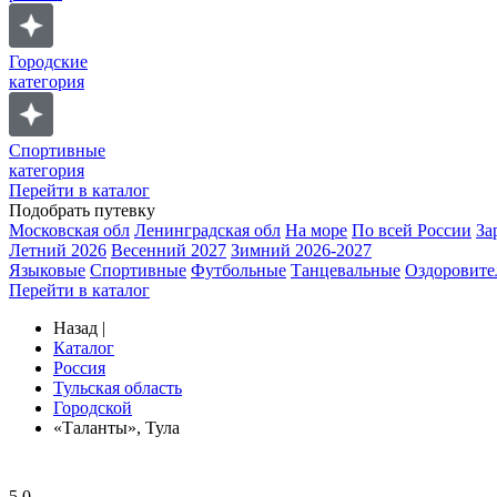
Городские
категория
Спортивные
категория
Перейти в каталог
Подобрать путевку
Московская обл
Ленинградская обл
На море
По всей России
За
Летний 2026
Весенний 2027
Зимний 2026-2027
Языковые
Спортивные
Футбольные
Танцевальные
Оздоровите
Перейти в каталог
Назад
|
Каталог
Россия
Тульская область
Городской
«Таланты», Тула
5.0