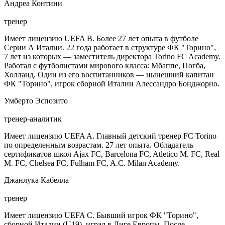
Андреа Контини
тренер
Имеет лицензию UEFA B. Более 27 лет опыта в футболе
Серии А Италии. 22 года работает в структуре ФК "Торино",
7 лет из которых — заместитель директора Torino FC Academy.
Работал с футболистами мирового класса: Мбаппе, Погба,
Холланд. Один из его воспитанников — нынешний капитан
ФК "Торино", игрок сборной Италии Алессандро Бонджорно.
Умберто Эспозито
тренер-аналитик
Имеет лицензию UEFA A. Главный детский тренер FC Torino
по определенным возрастам. 27 лет опыта. Обладатель
сертификатов школ Ajax FC, Barcelona FC, Atletico M. FC, Real
M. FC, Chelsea FC, Fulham FC, A.C. Milan Academy.
Джанлука Кабелла
тренер
Имеет лицензию UEFA C. Бывший игрок ФК "Торино",
сборной Италии (U19), играл в Лиге Европы. После