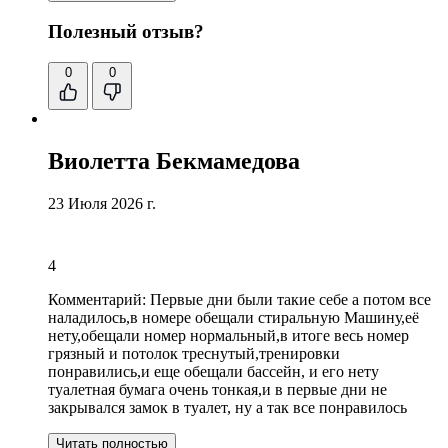
Полезный отзыв?
0
0
Виолетта Бекмамедова
23 Июля 2026 г.
4
Комментарий:
Первые дни были такие себе а потом все
наладилось,в номере обещали стиральную Машину,её
нету,
обещали номер нормальный
,в итоге весь номер
грязный и потолок треснутый,тренировки
понравились,
и еще обещали бассейн
, и его нету
туалетная бумага очень тонкая,
и в первые дни не
закрывался замок в туалет
, ну а так все понравилось
Читать полностью