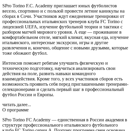
SPro Torino F.C. Academy приглашает юных футболистов
весело, спортивно и с пользой провести летние каникулы на
сборах в Сочи. Участников ждут ежедневные тренировки от
профессиональных итальянских тренеров клуба FC Torino с
лицензией UEFA, изучение футбольной теории и тактики с
разбором матчей мирового уровня. А еще — проживание в
комфортабельном отеле, мягкий климат, вкусная еда, изучение
итальянского, интересные экскурсии, игры и другие
развлечения и, конечно, общение с новыми друзьями, которые
тоже обожают футбол.
Интенсив поможет ребятам улучшить физическую и
техническую подготовку, научиться анализировать свои
действия на поле, развить навыки командного
взаимодействия. Кроме того, у всех участников сборов есть
возможность проявить себя перед приглашенными тренерами-
селекционерами и сделать первый шаг в профессиональный
футбол России и Европы.
читать далее...
О программе
SPro Torino FC Academy — единственная в России академия в
структуре профессионального итальянского футбольного
клуба FC Torino серии А. Поэтому программа смен основана