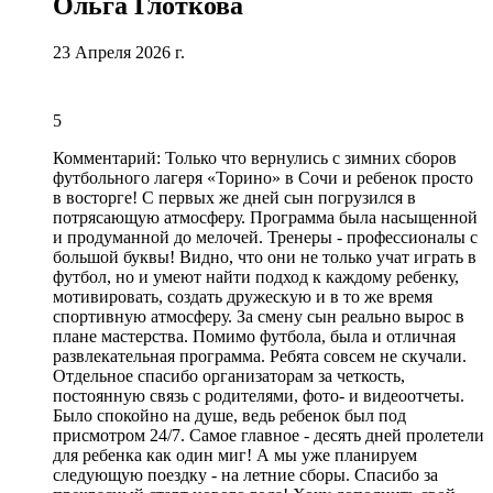
Ольга Глоткова
23 Апреля 2026 г.
5
Комментарий:
Только что вернулись с зимних сборов
футбольного лагеря «Торино» в Сочи и ребенок просто
в восторге! С первых же дней сын погрузился в
потрясающую атмосферу. Программа была насыщенной
и продуманной до мелочей. Тренеры - профессионалы с
большой буквы! Видно, что они не только учат играть в
футбол, но и умеют найти подход к каждому ребенку,
мотивировать, создать дружескую и в то же время
спортивную атмосферу. За смену сын реально вырос в
плане мастерства. Помимо футбола,
была и отличная
развлекательная программа
. Ребята совсем не скучали.
Отдельное спасибо организаторам за четкость
,
постоянную связь с родителями, фото- и видеоотчеты.
Было спокойно на душе, ведь ребенок был под
присмотром 24/7. Самое главное - десять дней пролетели
для ребенка как один миг! А мы уже планируем
следующую поездку - на летние сборы. Спасибо за