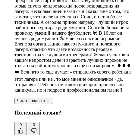
прекрасный старт нового года! Хочу дополнить свой
отзыв спустя четыре месяца после возвращения из
лагеря. Несколько дней назад сын сказал мне о том, что
заметил, что после интенсива в Сочи, он стал более
техничным. А сегодня принес награду - лучший игрок
районного турнира среди мужчин. Спасибо большое за
прокачку умений нашего футболиста 🥰 В 16 лет он
лучше среди мужчин 💪 Еще раз спасибо огромное
Елене за организацию такого нужного и полезного
лагеря, спасибо что даете возможность ребятам
тренироваться с лучшими тренерами! Желаю успехов в
вашем непростом деле и взрастить лучших игроков не
только на районном уровне, а еще и на мировом. 🍀🍀🍀
❤️ Если кто то еще думает - отправлять своего ребенка в
этот лагерь или не , то мое мнение однозначное - да,
отправлять! Ребенок не только шикарно провел свои
каникулы, но и подрос в профессиональном плане!!
Читать полностью
Полезный отзыв?
0
0