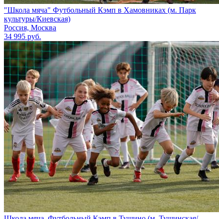
"Школа мяча" Футбольный Кэмп в Хамовниках (м. Парк
культуры/Киевская)
Россия, Москва
34 995 руб.
Школа мяча. Футбольный Кэмп в Тушино (м. Тушинская/