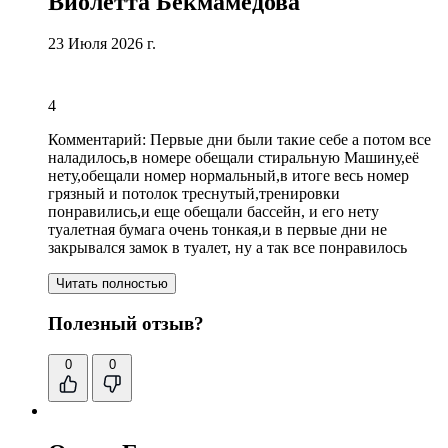
Виолетта Бекмамедова
23 Июля 2026 г.
4
Комментарий:
Первые дни были такие себе а потом все
наладилось,в номере обещали стиральную Машину,её
нету,
обещали номер нормальный
,в итоге весь номер
грязный и потолок треснутый,тренировки
понравились,
и еще обещали бассейн
, и его нету
туалетная бумага очень тонкая,
и в первые дни не
закрывался замок в туалет
, ну а так все понравилось
Читать полностью
Полезный отзыв?
0
0