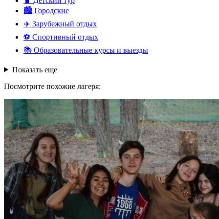
🧳
Детский тур
🏙️
Городские
✈️
Зарубежный отдых
⚽
Спортивный отдых
📚
Образовательные курсы и выезды
Показать еще
Посмотрите похожие лагеря: