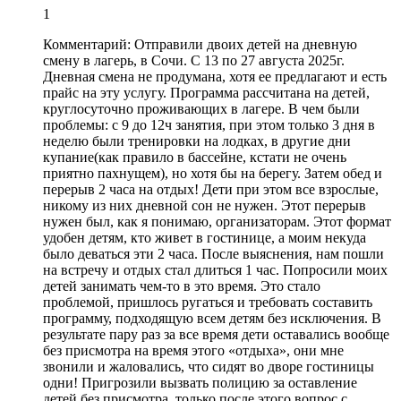
1
Комментарий:
Отправили двоих детей на дневную
смену в лагерь, в Сочи. С 13 по 27 августа 2025г.
Дневная смена не продумана, хотя ее предлагают и есть
прайс на эту услугу. Программа рассчитана на детей,
круглосуточно проживающих в лагере. В чем были
проблемы:
с 9 до 12ч занятия
, при этом только 3 дня в
неделю были тренировки на лодках, в другие дни
купание(как правило в бассейне, кстати не очень
приятно пахнущем), но хотя бы на берегу. Затем обед и
перерыв 2 часа на отдых! Дети при этом все взрослые,
никому из них дневной сон не нужен. Этот перерыв
нужен был, как я понимаю,
организаторам
. Этот формат
удобен детям, кто живет в гостинице, а моим некуда
было деваться эти 2 часа. После выяснения, нам пошли
на встречу и отдых стал длиться 1 час. Попросили моих
детей занимать чем-то в это время. Это стало
проблемой, пришлось ругаться и требовать составить
программу, подходящую всем детям без исключения. В
результате пару раз за все время дети оставались вообще
без присмотра на время этого «отдыха», они мне
звонили и жаловались, что сидят во дворе гостиницы
одни! Пригрозили вызвать полицию за оставление
детей без присмотра, только после этого вопрос с