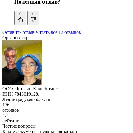
Полезный отзыв?
0
0
Оставить отзыв
Читать все 12 отзывов
Организатор
ООО «Котлин Кидс Кэмп»
ИНН 7843019128,
Ленинградская область
176
отзывов
4.7
рейтинг
Частые вопросы
Какие документы нужны для заезда?