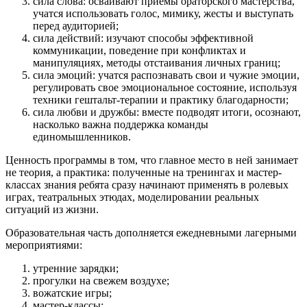
сила слова: осваивают приемы ораторского мастерства,
учатся использовать голос, мимику, жесты и выступать
перед аудиторией;
сила действий: изучают способы эффективной
коммуникации, поведение при конфликтах и
манипуляциях, методы отстаивания личных границ;
сила эмоций: учатся распознавать свои и чужие эмоции,
регулировать свое эмоциональное состояние, используя
техники гештальт-терапии и практику благодарности;
сила любви и дружбы: вместе подводят итоги, осознают,
насколько важна поддержка команды
единомышленников.
Ценность программы в том, что главное место в ней занимает
не теория, а практика: полученные на тренингах и мастер-
классах знания ребята сразу начинают применять в ролевых
играх, театральных этюдах, моделировании реальных
ситуаций из жизни.
Образовательная часть дополняется ежедневными лагерными
мероприятиями:
утренние зарядки;
прогулки на свежем воздухе;
вожатские игры;
мастер-классы;