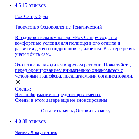
4.5
15 отзывов
Fox Camp. Урал
Творчество
Оздоровление
Тематический
В оздоровительном лагере «Fox Camp» созданы
комфортные условия для полноценного отдыха и
развития детей и подростков с диабетом. В лагере ребята
учатся быть сам...
Этот лагерь находится в другом регионе. Пожалуйста,
перед бронированием внимательно ознакомьтесь с
условиями трансфера, предлагаемыми организаторами.
Смены:
Нет информации о предстоящих сменах
Смены в этом лагере еще не анонсированы
Оставить заявку
Оставить заявку
4.0
88 отзывов
Чайка. Хомутинино