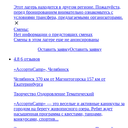
Этот лагерь находится в другом регионе. Пожалуйста,
перед бронированием внимательно ознакомьтесь с
условиями трансфера, предлагаемыми организаторами.
Смены:
Нет информации о предстоящих сменах
Смены в этом лагере еще не анонсированы
Оставить заявку
Оставить заявку
4.8
6 отзывов
«АссортиCamp», Челябинск
Челябинск
370 км от Магнитогорска
157 км от
Екатеринбурга
Творчество
Оздоровление
Тематический
«АссортиCamp» — это веселые и активные каникулы за
городом на берегу живописного озера. Ребят ждет
насыщенная программа с квестами, танцами,
конкурсами, спортив...