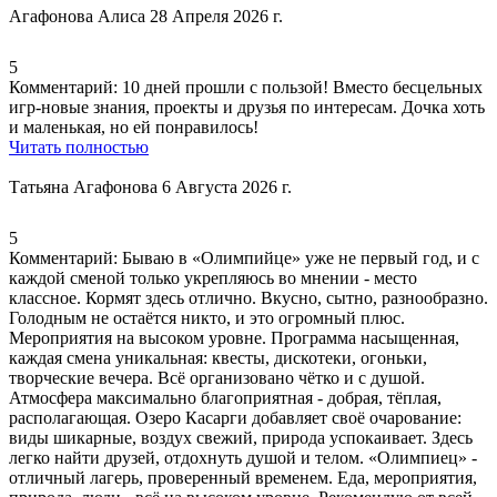
Агафонова Алиса
28 Апреля 2026 г.
5
Комментарий:
10 дней прошли с пользой!
Вместо бесцельных
игр
-новые знания, проекты и друзья по интересам. Дочка хоть
и маленькая, но ей понравилось!
Читать полностью
Татьяна Агафонова
6 Августа 2026 г.
5
Комментарий:
Бываю в «Олимпийце» уже не первый год, и с
каждой сменой только укрепляюсь во мнении - место
классное. Кормят здесь отлично. Вкусно, сытно, разнообразно.
Голодным не остаётся никто, и это огромный плюс.
Мероприятия на высоком уровне. Программа насыщенная,
каждая смена уникальная:
квесты
, дискотеки, огоньки,
творческие вечера. Всё организовано чётко и с душой.
Атмосфера максимально благоприятная - добрая, тёплая,
располагающая. Озеро Касарги добавляет своё очарование:
виды шикарные,
воздух свежий
, природа успокаивает. Здесь
легко найти друзей, отдохнуть душой и телом. «Олимпиец» -
отличный лагерь, проверенный временем. Еда,
мероприятия
,