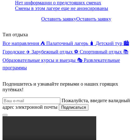
Нет информации о предстоящих сменах
Смены в этом лагере еще не анонсированы
Оставить заявку
Оставить заявку
Тип отдыха
Все направления
⛺
Палаточный лагерь
🧳
Детский тур
🏙️
Городские
✈️
Зарубежный отдых
⚽
Спортивный отдых
📚
Образовательные курсы и выезды
🎭
Развлекательные
программы
Подпишитесь и узнавайте первыми о наших горящих
путёвках!
Пожалуйста, введите валидный
адрес электронной почты
Подписаться