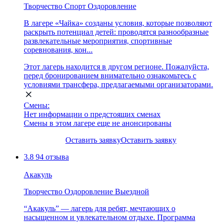
Творчество
Спорт
Оздоровление
В лагере «Чайка» созданы условия, которые позволяют
раскрыть потенциал детей: проводятся разнообразные
развлекательные мероприятия, спортивные
соревнования, кон...
Этот лагерь находится в другом регионе. Пожалуйста,
перед бронированием внимательно ознакомьтесь с
условиями трансфера, предлагаемыми организаторами.
Смены:
Нет информации о предстоящих сменах
Смены в этом лагере еще не анонсированы
Оставить заявку
Оставить заявку
3.8
94 отзыва
Акакуль
Творчество
Оздоровление
Выездной
“Акакуль” — лагерь для ребят, мечтающих о
насыщенном и увлекательном отдыхе. Программа