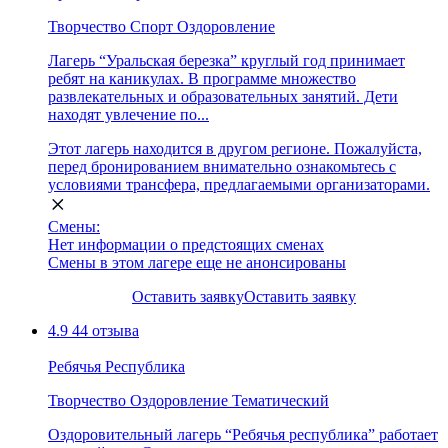
Творчество
Спорт
Оздоровление
Лагерь “Уральская березка” круглый год принимает
ребят на каникулах. В программе множество
развлекательных и образовательных занятий. Дети
находят увлечение по...
Этот лагерь находится в другом регионе. Пожалуйста,
перед бронированием внимательно ознакомьтесь с
условиями трансфера, предлагаемыми организаторами.
Смены:
Нет информации о предстоящих сменах
Смены в этом лагере еще не анонсированы
Оставить заявку
Оставить заявку
4.9
44 отзыва
Ребячья Республика
Творчество
Оздоровление
Тематический
Оздоровительный лагерь “Ребячья республика” работает