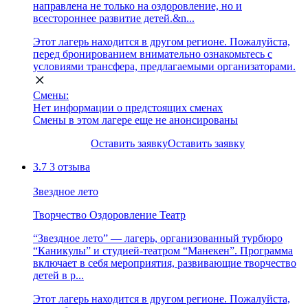
направлена не только на оздоровление, но и
всестороннее развитие детей.&n...
Этот лагерь находится в другом регионе. Пожалуйста,
перед бронированием внимательно ознакомьтесь с
условиями трансфера, предлагаемыми организаторами.
Смены:
Нет информации о предстоящих сменах
Смены в этом лагере еще не анонсированы
Оставить заявку
Оставить заявку
3.7
3 отзыва
Звездное лето
Творчество
Оздоровление
Театр
“Звездное лето” — лагерь, организованный турбюро
“Каникулы” и студией-театром “Манекен”. Программа
включает в себя мероприятия, развивающие творчество
детей в р...
Этот лагерь находится в другом регионе. Пожалуйста,