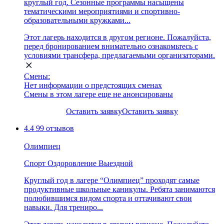
круглый год. Сезонные программы насыщены
тематическими мероприятиями и спортивно-
образовательными кружками...
Этот лагерь находится в другом регионе. Пожалуйста,
перед бронированием внимательно ознакомьтесь с
условиями трансфера, предлагаемыми организаторами.
Смены:
Нет информации о предстоящих сменах
Смены в этом лагере еще не анонсированы
Оставить заявку
Оставить заявку
4.4
99 отзывов
Олимпиец
Спорт
Оздоровление
Выездной
Круглый год в лагере “Олимпиец” проходят самые
продуктивные школьные каникулы. Ребята занимаются
полюбившимся видом спорта и оттачивают свои
навыки. Для трениро...