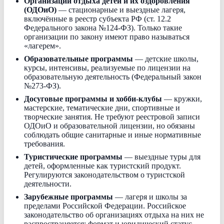
Организации отдыха детей и их оздоровления
(ОДОиО)
— стационарные и выездные лагеря,
включённые в реестр субъекта РФ (ст. 12.2
Федерального закона №124-ФЗ). Только такие
организации по закону имеют право называться
«лагерем».
Образовательные программы
— детские школы,
курсы, интенсивы, реализуемые по лицензии на
образовательную деятельность (Федеральный закон
№273-ФЗ).
Досуговые программы и хобби-клубы
— кружки,
мастерские, тематические дни, спортивные и
творческие занятия. Не требуют реестровой записи
ОДОиО и образовательной лицензии, но обязаны
соблюдать общие санитарные и иные нормативные
требования.
Туристические программы
— выездные туры для
детей, оформленные как туристский продукт.
Регулируются законодательством о туристской
деятельности.
Зарубежные программы
— лагеря и школы за
пределами Российской Федерации. Российское
законодательство об организациях отдыха на них не
распространяется; формат и юридический статус