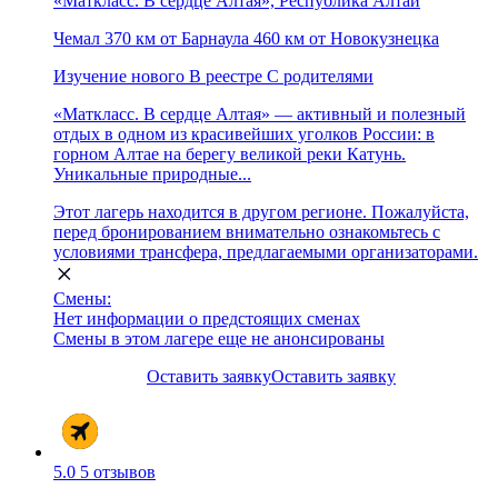
«Маткласс. В сердце Алтая», Республика Алтай
Чемал
370 км от Барнаула
460 км от Новокузнецка
Изучение нового
В реестре
С родителями
«Маткласс. В сердце Алтая» — активный и полезный
отдых в одном из красивейших уголков России: в
горном Алтае на берегу великой реки Катунь.
Уникальные природные...
Этот лагерь находится в другом регионе. Пожалуйста,
перед бронированием внимательно ознакомьтесь с
условиями трансфера, предлагаемыми организаторами.
Смены:
Нет информации о предстоящих сменах
Смены в этом лагере еще не анонсированы
Оставить заявку
Оставить заявку
5.0
5 отзывов