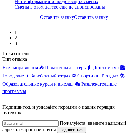
Нет информации о предстоящих сменах
Смены в этом лагере еще не анонсированы
Оставить заявку
Оставить заявку
1
2
3
Показать еще
Тип отдыха
Все направления
⛺
Палаточный лагерь
🧳
Детский тур
🏙️
Городские
✈️
Зарубежный отдых
⚽
Спортивный отдых
📚
Образовательные курсы и выезды
🎭
Развлекательные
программы
Подпишитесь и узнавайте первыми о наших горящих
путёвках!
Пожалуйста, введите валидный
адрес электронной почты
Подписаться