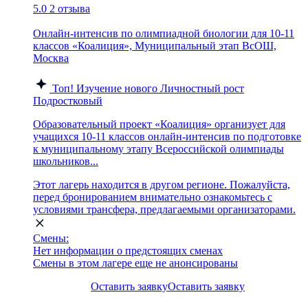
5.0
2 отзыва
Онлайн-интенсив по олимпиадной биологии для 10-11
классов «Коалиция», Муниципальный этап ВсОШ,
Москва
Топ!
Изучение нового
Личностный рост
Подростковый
Образовательный проект «Коалиция» организует для
учащихся 10-11 классов онлайн-интенсив по подготовке
к муниципальному этапу Всероссийской олимпиады
школьников...
Этот лагерь находится в другом регионе. Пожалуйста,
перед бронированием внимательно ознакомьтесь с
условиями трансфера, предлагаемыми организаторами.
Смены:
Нет информации о предстоящих сменах
Смены в этом лагере еще не анонсированы
Оставить заявку
Оставить заявку