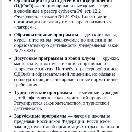
Организации отдыха детей и их оздоровления
(ОДОиО)
— стационарные и выездные лагеря,
включённые в реестр субъекта РФ (ст. 12.2
Федерального закона №124-ФЗ). Только такие
организации по закону имеют право называться
«лагерем».
Образовательные программы
— детские школы,
курсы, интенсивы, реализуемые по лицензии на
образовательную деятельность (Федеральный закон
№273-ФЗ).
Досуговые программы и хобби-клубы
— кружки,
мастерские, тематические дни, спортивные и
творческие занятия. Не требуют реестровой записи
ОДОиО и образовательной лицензии, но обязаны
соблюдать общие санитарные и иные нормативные
требования.
Туристические программы
— выездные туры для
детей, оформленные как туристский продукт.
Регулируются законодательством о туристской
деятельности.
Зарубежные программы
— лагеря и школы за
пределами Российской Федерации. Российское
законодательство об организациях отдыха на них не
распространяется; формат и юридический статус