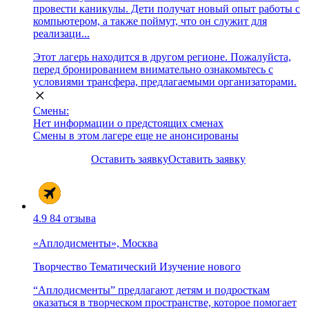
провести каникулы. Дети получат новый опыт работы с
компьютером, а также поймут, что он служит для
реализаци...
Этот лагерь находится в другом регионе. Пожалуйста,
перед бронированием внимательно ознакомьтесь с
условиями трансфера, предлагаемыми организаторами.
Смены:
Нет информации о предстоящих сменах
Смены в этом лагере еще не анонсированы
Оставить заявку
Оставить заявку
4.9
84 отзыва
«Аплодисменты», Москва
Творчество
Тематический
Изучение нового
“Аплодисменты” предлагают детям и подросткам
оказаться в творческом пространстве, которое помогает