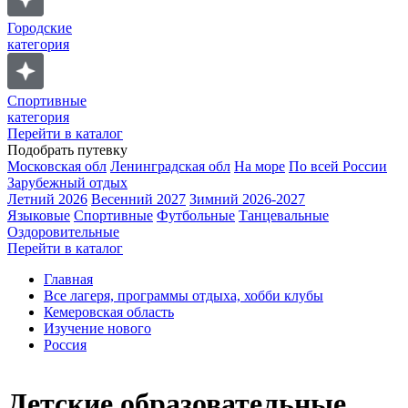
Городские
категория
Спортивные
категория
Перейти в каталог
Подобрать путевку
Московская обл
Ленинградская обл
На море
По всей России
Зарубежный отдых
Летний 2026
Весенний 2027
Зимний 2026-2027
Языковые
Спортивные
Футбольные
Танцевальные
Оздоровительные
Перейти в каталог
Главная
Все лагеря, программы отдыха, хобби клубы
Кемеровская область
Изучение нового
Россия
Детские образовательные