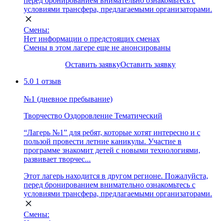
перед бронированием внимательно ознакомьтесь с
условиями трансфера, предлагаемыми организаторами.
Смены:
Нет информации о предстоящих сменах
Смены в этом лагере еще не анонсированы
Оставить заявку
Оставить заявку
5.0
1 отзыв
№1 (дневное пребывание)
Творчество
Оздоровление
Тематический
“Лагерь №1” для ребят, которые хотят интересно и с
пользой провести летние каникулы. Участие в
программе знакомит детей с новыми технологиями,
развивает творчес...
Этот лагерь находится в другом регионе. Пожалуйста,
перед бронированием внимательно ознакомьтесь с
условиями трансфера, предлагаемыми организаторами.
Смены: