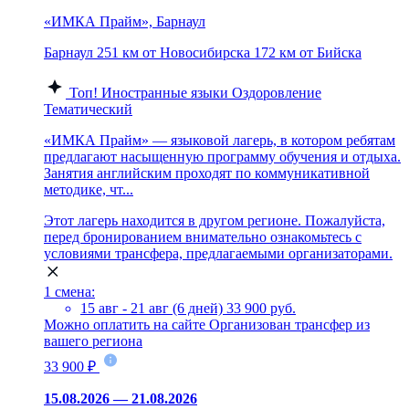
«ИМКА Прайм», Барнаул
Барнаул
251 км от Новосибирска
172 км от Бийска
Топ!
Иностранные языки
Оздоровление
Тематический
«ИМКА Прайм» — языковой лагерь, в котором ребятам
предлагают насыщенную программу обучения и отдыха.
Занятия английским проходят по коммуникативной
методике, чт...
Этот лагерь находится в другом регионе. Пожалуйста,
перед бронированием внимательно ознакомьтесь с
условиями трансфера, предлагаемыми организаторами.
1 смена:
15 авг - 21 авг (6 дней)
33 900 руб.
Можно оплатить на сайте
Организован трансфер из
вашего региона
33 900 ₽
15.08.2026 — 21.08.2026