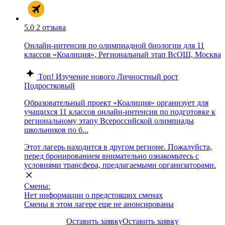
5.0
2 отзыва
Онлайн-интенсив по олимпиадной биологии для 11
классов «Коалиция», Региональный этап ВсОШ, Москва
Топ!
Изучение нового
Личностный рост
Подростковый
Образовательный проект «Коалиция» организует для
учащихся 11 классов онлайн-интенсив по подготовке к
региональному этапу Всероссийской олимпиады
школьников по б...
Этот лагерь находится в другом регионе. Пожалуйста,
перед бронированием внимательно ознакомьтесь с
условиями трансфера, предлагаемыми организаторами.
Смены:
Нет информации о предстоящих сменах
Смены в этом лагере еще не анонсированы
Оставить заявку
Оставить заявку