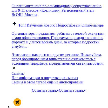
Онлайн-интенсив по олимпиадному обществознанию
для 9-11 классов «Коалиция», Региональный этап
ВсОШ, Москва
Топ!
Изучение нового
Подростковый
Online-лагерь
Организаторы предлагают ребятам с головой окунуться
в мир обществознания. Программа проходит в онлайн-
формате и длится восемь дней, за которые подростки
углубля...
Этот лагерь находится в другом регионе. Пожалуйста,
перед бронированием внимательно ознакомьтесь с
условиями трансфера, предлагаемыми организаторами.
Смены:
Нет информации о предстоящих сменах
Смены в этом лагере еще не анонсированы
Оставить заявку
Оставить заявку