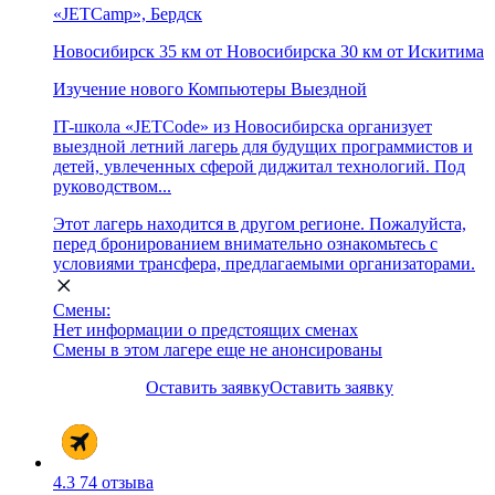
«JETCamp», Бердск
Новосибирск
35 км от Новосибирска
30 км от Искитима
Изучение нового
Компьютеры
Выездной
IT-школа «JETCode» из Новосибирска организует
выездной летний лагерь для будущих программистов и
детей, увлеченных сферой диджитал технологий. Под
руководством...
Этот лагерь находится в другом регионе. Пожалуйста,
перед бронированием внимательно ознакомьтесь с
условиями трансфера, предлагаемыми организаторами.
Смены:
Нет информации о предстоящих сменах
Смены в этом лагере еще не анонсированы
Оставить заявку
Оставить заявку
4.3
74 отзыва