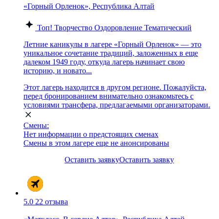
«Горный Орленок», Республика Алтай
Топ!
Творчество
Оздоровление
Тематический
Летние каникулы в лагере «Горный Орленок» — это
уникальное сочетание традиций, заложенных в еще
далеком 1949 году, откуда лагерь начинает свою
историю, и новато...
Этот лагерь находится в другом регионе. Пожалуйста,
перед бронированием внимательно ознакомьтесь с
условиями трансфера, предлагаемыми организаторами.
Смены:
Нет информации о предстоящих сменах
Смены в этом лагере еще не анонсированы
Оставить заявку
Оставить заявку
5.0
22 отзыва