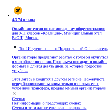
4.3
74 отзыва
Онлайн-интенсив по олимпиадному обществознанию
для 8-11 классов «Коалиция», Муниципальный этап
ВсОШ, Москва
Топ!
Изучение нового
Подростковый
Online-лагерь
Организаторы предлагают ребятам с головой окунуться
в мир обществознания. Программа проходит в онлайн-
формате и длится девять дней, за которые подростки
углубля...
Этот лагерь находится в другом регионе. Пожалуйста,
перед бронированием внимательно ознакомьтесь с
условиями трансфера, предлагаемыми организаторами.
Смены:
Нет информации о предстоящих сменах
Смены в этом лагере еще не анонсированы