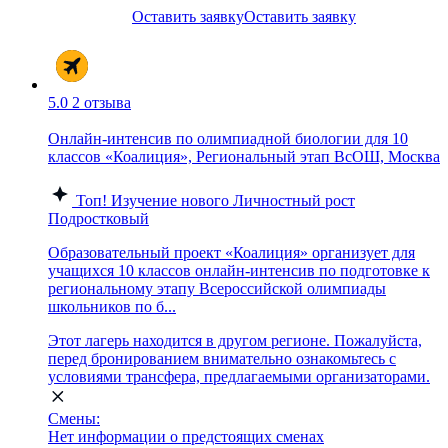
Оставить заявку
Оставить заявку
5.0
2 отзыва
Онлайн-интенсив по олимпиадной биологии для 10
классов «Коалиция», Региональный этап ВсОШ, Москва
Топ!
Изучение нового
Личностный рост
Подростковый
Образовательный проект «Коалиция» организует для
учащихся 10 классов онлайн-интенсив по подготовке к
региональному этапу Всероссийской олимпиады
школьников по б...
Этот лагерь находится в другом регионе. Пожалуйста,
перед бронированием внимательно ознакомьтесь с
условиями трансфера, предлагаемыми организаторами.
Смены:
Нет информации о предстоящих сменах