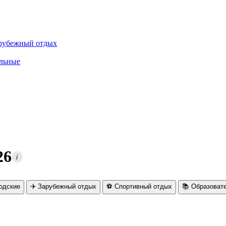
рубежный отдых
льные
26
i
родские
✈️ Зарубежный отдых
⚽ Спортивный отдых
📚 Образоват