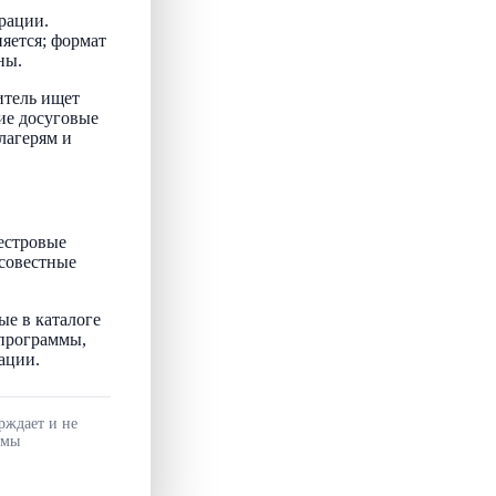
рации.
няется; формат
ны.
итель ищет
ие досуговые
лагерям и
естровые
осовестные
ые в каталоге
 программы,
ации.
рждает и не
ммы