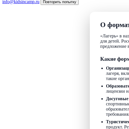
info@kidsincamp.ru
Повторить попытку
О формат
«Лагерь» в на
для детей. Ро
предложение в
Какие форм
Организац
лагеря, вкл
такие орга
Образоват
лицензии н
Досуговые
спортивные
образовате
требования
Туристиче
продукт. Р