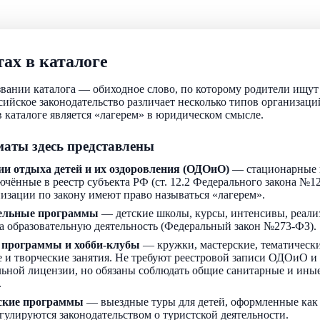
ах в каталоге
звании каталога — обиходное слово, по которому родители ищу
ссийское законодательство различает несколько типов организаци
 каталоге является «лагерем» в юридическом смысле.
аты здесь представлены
ии отдыха детей и их оздоровления (ОДОиО)
— стационарные 
ючённые в реестр субъекта РФ (ст. 12.2 Федерального закона №1
низации по закону имеют право называться «лагерем».
ельные программы
— детские школы, курсы, интенсивы, реали
а образовательную деятельность (Федеральный закон №273-ФЗ).
 программы и хобби-клубы
— кружки, мастерские, тематически
 и творческие занятия. Не требуют реестровой записи ОДОиО и
льной лицензии, но обязаны соблюдать общие санитарные и ин
.
ские программы
— выездные туры для детей, оформленные как
егулируются законодательством о туристской деятельности.