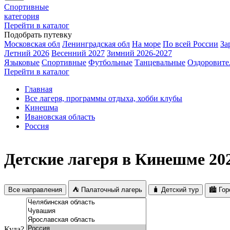
Спортивные
категория
Перейти в каталог
Подобрать путевку
Московская обл
Ленинградская обл
На море
По всей России
За
Летний 2026
Весенний 2027
Зимний 2026-2027
Языковые
Спортивные
Футбольные
Танцевальные
Оздоровите
Перейти в каталог
Главная
Все лагеря, программы отдыха, хобби клубы
Кинешма
Ивановская область
Россия
Детские лагеря в Кинешме 20
Все направления
⛺ Палаточный лагерь
🧳 Детский тур
🏙️ Го
Куда?