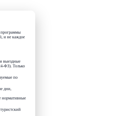
т программы
й, и не каждое
и выездные
24-ФЗ). Только
зуемые по
е дни,
ые нормативные
 туристский