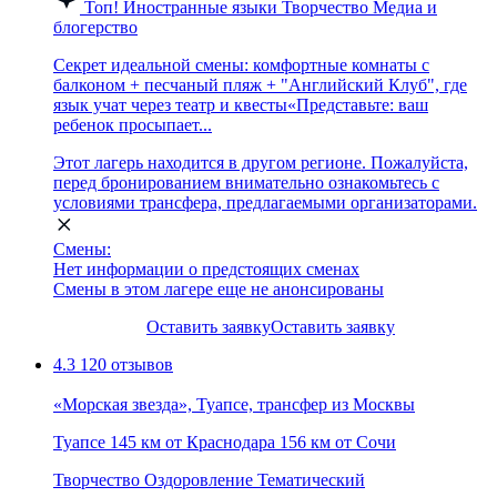
Топ!
Иностранные языки
Творчество
Медиа и
блогерство
Секрет идеальной смены: комфортные комнаты с
балконом + песчаный пляж + "Английский Клуб", где
язык учат через театр и квесты«Представьте: ваш
ребенок просыпает...
Этот лагерь находится в другом регионе. Пожалуйста,
перед бронированием внимательно ознакомьтесь с
условиями трансфера, предлагаемыми организаторами.
Смены:
Нет информации о предстоящих сменах
Смены в этом лагере еще не анонсированы
Оставить заявку
Оставить заявку
4.3
120 отзывов
«Морская звезда», Туапсе, трансфер из Москвы
Туапсе
145 км от Краснодара
156 км от Сочи
Творчество
Оздоровление
Тематический