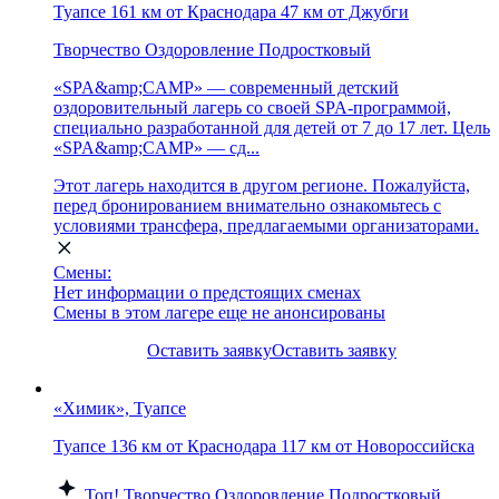
Туапсе
161 км от Краснодара
47 км от Джубги
Творчество
Оздоровление
Подростковый
«SPA&amp;CAMP» — современный детский
оздоровительный лагерь со своей SPA-программой,
специально разработанной для детей от 7 до 17 лет. Цель
«SPA&amp;CAMP» — сд...
Этот лагерь находится в другом регионе. Пожалуйста,
перед бронированием внимательно ознакомьтесь с
условиями трансфера, предлагаемыми организаторами.
Смены:
Нет информации о предстоящих сменах
Смены в этом лагере еще не анонсированы
Оставить заявку
Оставить заявку
«Химик», Туапсе
Туапсе
136 км от Краснодара
117 км от Новороссийска
Топ!
Творчество
Оздоровление
Подростковый