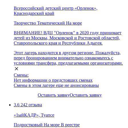
Всероссийский детский центр «Орленок»,
Краснодарский край
Творчество
Тематический
На море
ВНИМАНИЕ! ВДЦ "Орленок" в 2020 году принимает
детей из Москвы, Московской и Ростовской областей,
Ставропольского края и Республики Адыгея.
Этот лагерь находится в другом регионе. Пожалуйста,
перед бронированием внимательно ознакомьтесь с
условиями трансфера, предлагаемыми организаторами.
Смены:
Нет информации о предстоящих сменах
Смены в этом лагере еще не анонсированы
Оставить заявку
Оставить заявку
3.6
242 отзыва
«1ыйКАДР», Туапсе
Подростковый
На море
В реестре