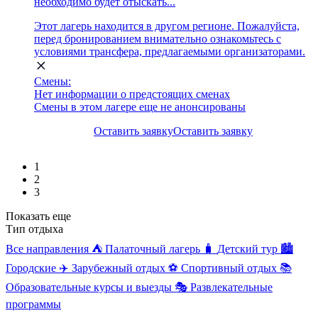
необходимо будет отыскать...
Этот лагерь находится в другом регионе. Пожалуйста,
перед бронированием внимательно ознакомьтесь с
условиями трансфера, предлагаемыми организаторами.
Смены:
Нет информации о предстоящих сменах
Смены в этом лагере еще не анонсированы
Оставить заявку
Оставить заявку
1
2
3
Показать еще
Тип отдыха
Все направления
⛺
Палаточный лагерь
🧳
Детский тур
🏙️
Городские
✈️
Зарубежный отдых
⚽
Спортивный отдых
📚
Образовательные курсы и выезды
🎭
Развлекательные
программы