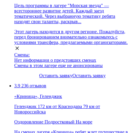
Цель программы в лагере "Морская звезда" —
всестороннее развитие детей. Каждый заезд
тематический. Через выбранную тематику ребята
находят свои таланты, раскрыв...
Этот лагерь находится в другом регионе. Пожалуйста,
перед бронированием внимательно ознакомьтесь с
условиями трансфера, предлагаемыми организаторами.
Смены:
Нет информации о предстоящих сменах
Смены в этом лагере еще не анонсированы
Оставить заявку
Оставить заявку
3.9
236 отзывов
«Криница», Геленджик
Геленджик
172 км от Краснодара
79 км от
Новороссийска
Оздоровление
Подростковый
На море
На сменах лагеря «Криница» ребят ждет путешествие в