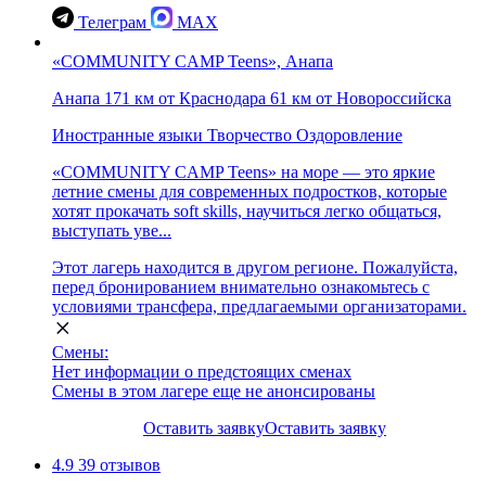
Телеграм
MAX
«COMMUNITY CAMP Teens», Анапа
Анапа
171 км от Краснодара
61 км от Новороссийска
Иностранные языки
Творчество
Оздоровление
«COMMUNITY CAMP Teens» на море — это яркие
летние смены для современных подростков, которые
хотят прокачать soft skills, научиться легко общаться,
выступать уве...
Этот лагерь находится в другом регионе. Пожалуйста,
перед бронированием внимательно ознакомьтесь с
условиями трансфера, предлагаемыми организаторами.
Смены:
Нет информации о предстоящих сменах
Смены в этом лагере еще не анонсированы
Оставить заявку
Оставить заявку
4.9
39 отзывов