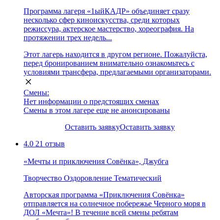
Программа лагеря «1ыйКАДР» объединяет сразу
несколько сфер киноискусства, среди которых
режиссура, актерское мастерство, хореография. На
протяжении трех недель...
Этот лагерь находится в другом регионе. Пожалуйста,
перед бронированием внимательно ознакомьтесь с
условиями трансфера, предлагаемыми организаторами.
Смены:
Нет информации о предстоящих сменах
Смены в этом лагере еще не анонсированы
Оставить заявку
Оставить заявку
4.0
21 отзыв
«Мечты и приключения Совёнка», Джубга
Творчество
Оздоровление
Тематический
Авторская программа «Приключения Совёнка»
отправляется на солнечное побережье Черного моря в
ДОЛ «Мечта»! В течение всей смены ребятам