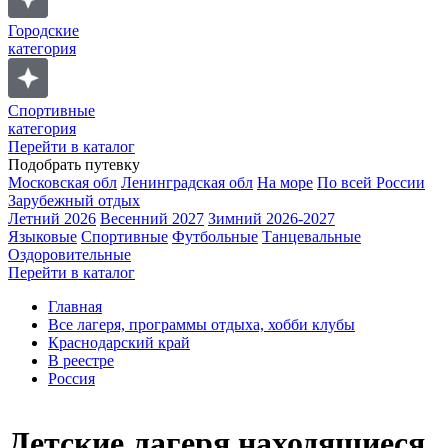
Городские
категория
Спортивные
категория
Перейти в каталог
Подобрать путевку
Московская обл
Ленинградская обл
На море
По всей России
Зарубежный отдых
Летний 2026
Весенний 2027
Зимний 2026-2027
Языковые
Спортивные
Футбольные
Танцевальные
Оздоровительные
Перейти в каталог
Главная
Все лагеря, программы отдыха, хобби клубы
Краснодарский край
В реестре
Россия
Детские лагеря находящиеся