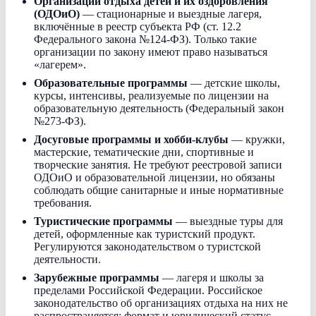
Организации отдыха детей и их оздоровления
(ОДОиО)
— стационарные и выездные лагеря,
включённые в реестр субъекта РФ (ст. 12.2
Федерального закона №124-ФЗ). Только такие
организации по закону имеют право называться
«лагерем».
Образовательные программы
— детские школы,
курсы, интенсивы, реализуемые по лицензии на
образовательную деятельность (Федеральный закон
№273-ФЗ).
Досуговые программы и хобби-клубы
— кружки,
мастерские, тематические дни, спортивные и
творческие занятия. Не требуют реестровой записи
ОДОиО и образовательной лицензии, но обязаны
соблюдать общие санитарные и иные нормативные
требования.
Туристические программы
— выездные туры для
детей, оформленные как туристский продукт.
Регулируются законодательством о туристской
деятельности.
Зарубежные программы
— лагеря и школы за
пределами Российской Федерации. Российское
законодательство об организациях отдыха на них не
распространяется; формат и юридический статус