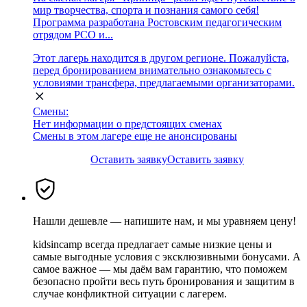
мир творчества, спорта и познания самого себя!
Программа разработана Ростовским педагогическим
отрядом РСО и...
Этот лагерь находится в другом регионе. Пожалуйста,
перед бронированием внимательно ознакомьтесь с
условиями трансфера, предлагаемыми организаторами.
Смены:
Нет информации о предстоящих сменах
Смены в этом лагере еще не анонсированы
Оставить заявку
Оставить заявку
Нашли дешевле — напишите нам, и мы уравняем цену!
kidsincamp всегда предлагает самые низкие цены и
самые выгодные условия с эксклюзивными бонусами. А
самое важное — мы даём вам гарантию, что поможем
безопасно пройти весь путь бронирования и защитим в
случае конфликтной ситуации с лагерем.