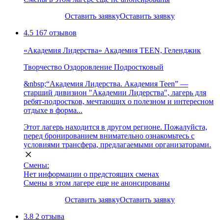
Оставить заявку
Оставить заявку
4.5
167 отзывов
«Академия Лидерства» Академия TEEN, Геленджик
Творчество
Оздоровление
Подростковый
&nbsp;“Академия Лидерства. Академия Teen” —
старший дивизион "Академии Лидерства", лагерь для
ребят-подростков, мечтающих о полезном и интересном
отдыхе в форма...
Этот лагерь находится в другом регионе. Пожалуйста,
перед бронированием внимательно ознакомьтесь с
условиями трансфера, предлагаемыми организаторами.
Смены:
Нет информации о предстоящих сменах
Смены в этом лагере еще не анонсированы
Оставить заявку
Оставить заявку
3.8
2 отзыва