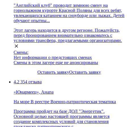
"Английский клуб" проводит зимнюю смену на
горнолыжном курорте Красной Поляны для всех ребят,
увлекающихся катанием на сноуборде или лыжах. Детей
обучают опытны...
Этот лагерь находится в другом регионе. Пожалуйста,
перед бронированием внимательно ознакомьтесь с
условиями трансфера, предлагаемыми организаторами.
Смены:
Нет информации о предстоящих сменах
Смены в этом лагере еще не анонсированы
Оставить заявку
Оставить заявку
4.2
354 отзыва
«Юнармеец», Анапа
На море
В реестре
Военно-патриотическая тематика
Программа пройдет на базе ДОЛ "Энергетик".
Основной целью настоящей программы является
создание комплексных условий для становления
гражданско-патриотического с...