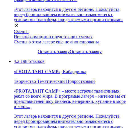
Этот лагерь находится в другом регионе. Пожалуйста,
перед бронированием внимательно ознакомьтесь с
условиями трансфера, предлагаемыми организаторами.
Смены:
Нет информации о предстоящих сменах
Смены в этом лагере еще не анонсированы
Оставить заявку
Оставить заявку
4.2
198 отзывов
«PROТАЛАНТ CAMP», Кабардинка
Творчество
Тематический
Подростковый
«PROТАЛАНТ CAMP» – место встречи талантливых
ребят со всего мира. В программе лагеря – интенсивы от
представителей шоу-бизнеса, вечеринки, купание в море
и конц...
Этот лагерь находится в другом регионе. Пожалуйста,
перед бронированием внимательно ознакомьтесь с
условиями трансфера, предлагаемыми организаторами.