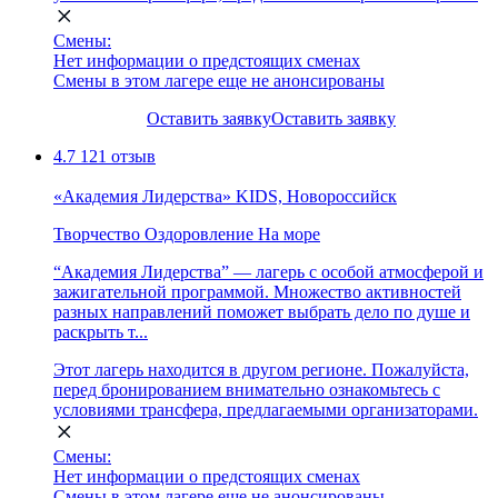
Смены:
Нет информации о предстоящих сменах
Смены в этом лагере еще не анонсированы
Оставить заявку
Оставить заявку
4.7
121 отзыв
«Академия Лидерства» KIDS, Новороссийск
Творчество
Оздоровление
На море
“Академия Лидерства” — лагерь с особой атмосферой и
зажигательной программой. Множество активностей
разных направлений поможет выбрать дело по душе и
раскрыть т...
Этот лагерь находится в другом регионе. Пожалуйста,
перед бронированием внимательно ознакомьтесь с
условиями трансфера, предлагаемыми организаторами.
Смены:
Нет информации о предстоящих сменах
Смены в этом лагере еще не анонсированы