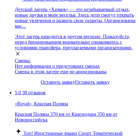
Детский лагерь «Химик» — это незабываемый отдых,
новые друзья и море веселья. Здесь дети смогут открыть
новые увлечения и развить свои таланты. Организованы
мас...
Этот лагерь находится в другом регионе. Пожалуйста,
перед бронированием внимательно ознакомьтесь с
условиями трансфера, предлагаемыми организаторами.
Смены:
Нет информации о предстоящих сменах
Смены в этом лагере еще не анонсированы
Оставить заявку
Оставить заявку
5.0
38 отзывов
«Royal», Красная Поляна
Красная Поляна
370 км от Краснодара
350 км от
Новороссийска
Топ!
Иностранные языки
Спорт
Тематический