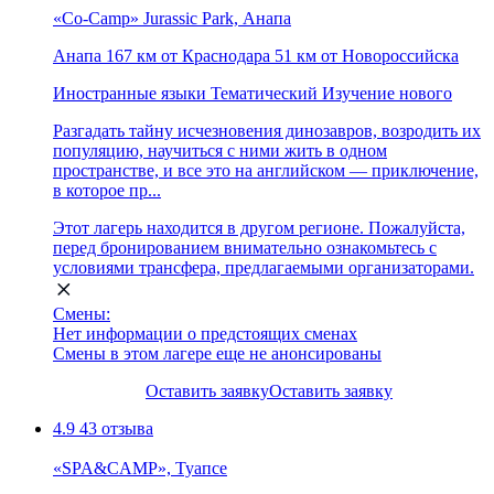
«Co-Camp» Jurassic Park, Анапа
Анапа
167 км от Краснодара
51 км от Новороссийска
Иностранные языки
Тематический
Изучение нового
Разгадать тайну исчезновения динозавров, возродить их
популяцию, научиться с ними жить в одном
пространстве, и все это на английском — приключение,
в которое пр...
Этот лагерь находится в другом регионе. Пожалуйста,
перед бронированием внимательно ознакомьтесь с
условиями трансфера, предлагаемыми организаторами.
Смены:
Нет информации о предстоящих сменах
Смены в этом лагере еще не анонсированы
Оставить заявку
Оставить заявку
4.9
43 отзыва
«SPA&CAMP», Туапсе