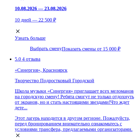
10.08.2026 — 23.08.2026
10 дней — 22 500 ₽
Узнать больше
Выбрать смену
Показать смены от 15 000 ₽
5.0
4 отзыва
«Синергия», Красноярск
Творчество
Подростковый
Городской
Школа музыки «Синергия» приглашает всех меломанов
на городскую смену! Ребята смогут не только отдохнуть
от экранов, но и стать настоящими звездами!Что ждет
дете...
Этот лагерь находится в другом регионе. Пожалуйста,
перед бронированием внимательно ознакомьтесь с
условиями трансфера, предлагаемыми организаторами.