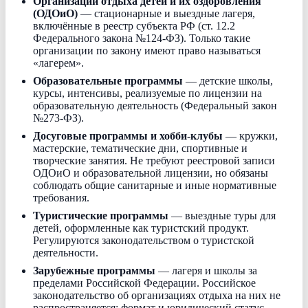
Организации отдыха детей и их оздоровления
(ОДОиО)
— стационарные и выездные лагеря,
включённые в реестр субъекта РФ (ст. 12.2
Федерального закона №124-ФЗ). Только такие
организации по закону имеют право называться
«лагерем».
Образовательные программы
— детские школы,
курсы, интенсивы, реализуемые по лицензии на
образовательную деятельность (Федеральный закон
№273-ФЗ).
Досуговые программы и хобби-клубы
— кружки,
мастерские, тематические дни, спортивные и
творческие занятия. Не требуют реестровой записи
ОДОиО и образовательной лицензии, но обязаны
соблюдать общие санитарные и иные нормативные
требования.
Туристические программы
— выездные туры для
детей, оформленные как туристский продукт.
Регулируются законодательством о туристской
деятельности.
Зарубежные программы
— лагеря и школы за
пределами Российской Федерации. Российское
законодательство об организациях отдыха на них не
распространяется; формат и юридический статус