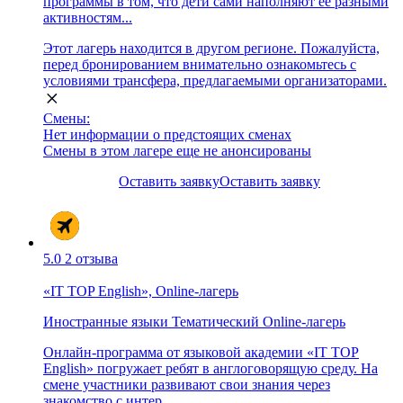
программы в том, что дети сами наполняют ее разными
активностям...
Этот лагерь находится в другом регионе. Пожалуйста,
перед бронированием внимательно ознакомьтесь с
условиями трансфера, предлагаемыми организаторами.
Смены:
Нет информации о предстоящих сменах
Смены в этом лагере еще не анонсированы
Оставить заявку
Оставить заявку
5.0
2 отзыва
«IT TOP English», Online-лагерь
Иностранные языки
Тематический
Online-лагерь
Онлайн-программа от языковой академии «IT TOP
English» погружает ребят в англоговорящую среду. На
смене участники развивают свои знания через
знакомство с интер...