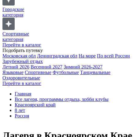
Городские
категория
Спортивные
категория
Перейти в каталог
Подобрать путевку
Московская обл
Ленинградская обл
На море
По всей России
Зарубежный отдых
Летний 2026
Весенний 2027
Зимний 2026-2027
Языковые
Спортивные
Футбольные
Танцевальные
Оздоровительные
Перейти в каталог
Главная
Все лагеря, программы отдыха, хобби клубы
Красноярский край
8 лет
Россия
Лагеря в Красноярском Крае