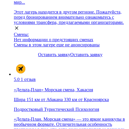
мир...
Этот лагерь находится в другом регионе. Пожалуйста,
перед бронированием внимательно ознакомьтесь с
условиями трансфера, предлагаемыми организаторами.
Смены:
Нет информации о предстоящих сменах
Смены в этом лагере еще не анонсированы
Оставить заявку
Оставить заявку
5.0
1 отзыв
«Дельта-План» Морская смена, Хакасия
Шира
151 км от Абакана
330 км от Красноярска
Подростковый
Туристический
Психология
«Дельта-План. Морская смена» — это яркие каникулы в
необычном формате. Отличительная особенность