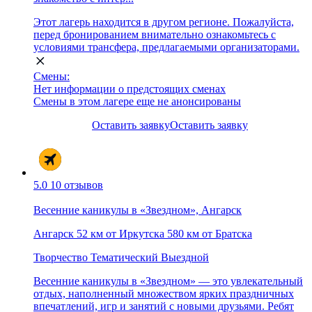
Этот лагерь находится в другом регионе. Пожалуйста,
перед бронированием внимательно ознакомьтесь с
условиями трансфера, предлагаемыми организаторами.
Смены:
Нет информации о предстоящих сменах
Смены в этом лагере еще не анонсированы
Оставить заявку
Оставить заявку
5.0
10 отзывов
Весенние каникулы в «Звездном», Ангарск
Ангарск
52 км от Иркутска
580 км от Братска
Творчество
Тематический
Выездной
Весенние каникулы в «Звездном» — это увлекательный
отдых, наполненный множеством ярких праздничных
впечатлений, игр и занятий с новыми друзьями. Ребят