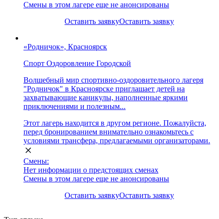
Смены в этом лагере еще не анонсированы
Оставить заявку
Оставить заявку
«Родничок», Красноярск
Спорт
Оздоровление
Городской
Волшебный мир спортивно-оздоровительного лагеря
"Родничок" в Красноярске приглашает детей на
захватывающие каникулы, наполненные яркими
приключениями и полезным...
Этот лагерь находится в другом регионе. Пожалуйста,
перед бронированием внимательно ознакомьтесь с
условиями трансфера, предлагаемыми организаторами.
Смены:
Нет информации о предстоящих сменах
Смены в этом лагере еще не анонсированы
Оставить заявку
Оставить заявку