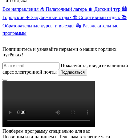
Тип отдыха
Все направления
⛺
Палаточный лагерь
🧳
Детский тур
🏙️
Городские
✈️
Зарубежный отдых
⚽
Спортивный отдых
📚
Образовательные курсы и выезды
🎭
Развлекательные
программы
Подпишитесь и узнавайте первыми о наших горящих
путёвках!
Пожалуйста, введите валидный
адрес электронной почты
Подписаться
Подберем программу специально для вас
Позвоним или напишем в Телеграм в течение часа