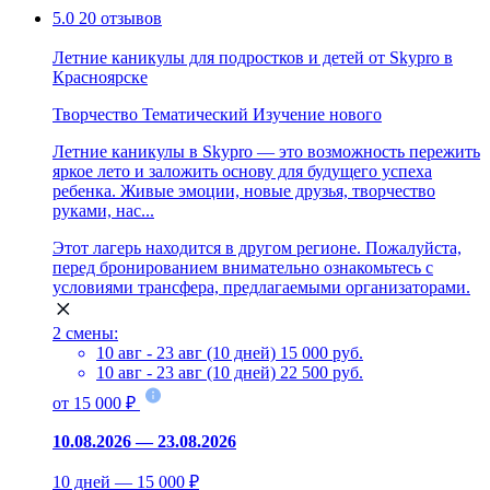
5.0
20 отзывов
Летние каникулы для подростков и детей от Skypro в
Красноярске
Творчество
Тематический
Изучение нового
Летние каникулы в Skypro — это возможность пережить
яркое лето и заложить основу для будущего успеха
ребенка. Живые эмоции, новые друзья, творчество
руками, нас...
Этот лагерь находится в другом регионе. Пожалуйста,
перед бронированием внимательно ознакомьтесь с
условиями трансфера, предлагаемыми организаторами.
2 смены:
10 авг - 23 авг (10 дней)
15 000 руб.
10 авг - 23 авг (10 дней)
22 500 руб.
от 15 000 ₽
10.08.2026 — 23.08.2026
10 дней — 15 000 ₽